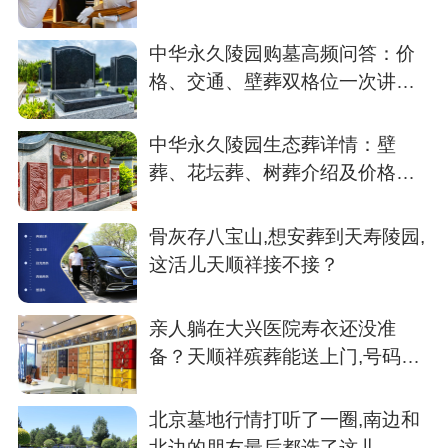
中华永久陵园购墓高频问答：价
格、交通、壁葬双格位一次讲清
楚
中华永久陵园生态葬详情：壁
葬、花坛葬、树葬介绍及价格参
考
骨灰存八宝山,想安葬到天寿陵园,
这活儿天顺祥接不接？
亲人躺在大兴医院寿衣还没准
备？天顺祥殡葬能送上门,号码我
存了
北京墓地行情打听了一圈,南边和
北边的朋友最后都选了这儿