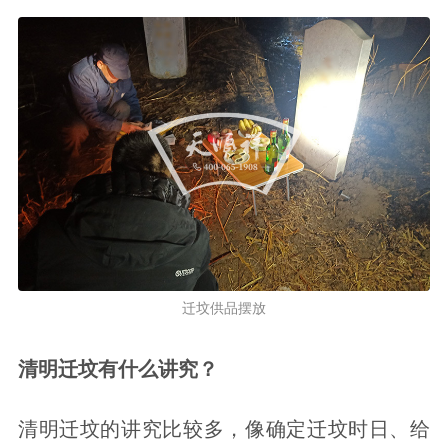
迁坟供品摆放
清明迁坟有什么讲究？
清明迁坟的讲究比较多，像确定迁坟时日、给