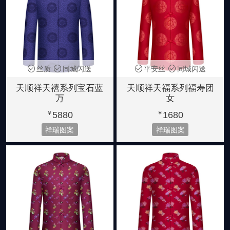
丝质
同城闪送
平安丝
同城闪送
天顺祥天禧系列宝石蓝
天顺祥天福系列福寿团
万
女
5880
1680
￥
￥
祥瑞图案
祥瑞图案