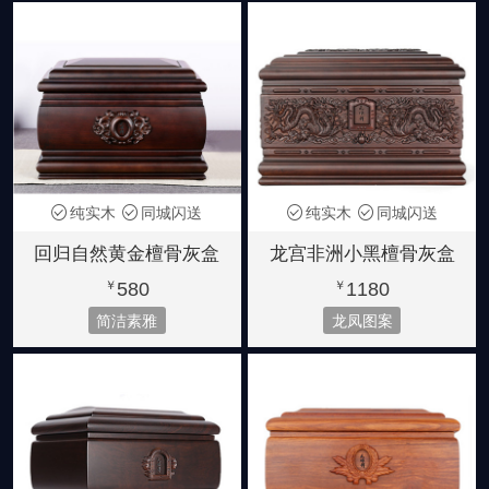
纯实木
同城闪送
纯实木
同城闪送
回归自然黄金檀骨灰盒
龙宫非洲小黑檀骨灰盒
580
1180
￥
￥
简洁素雅
龙凤图案