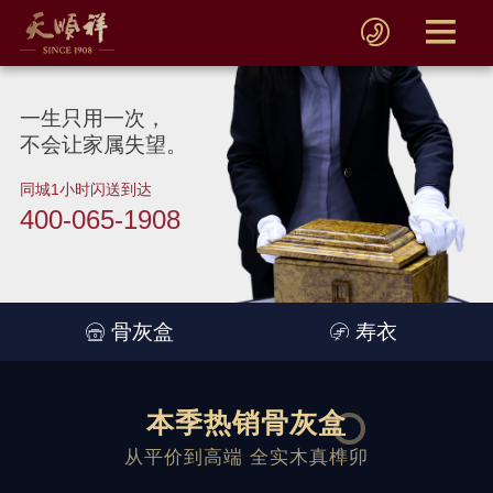
一生只用一次，
不会让家属失望。
同城1小时闪送到达
400-065-1908
骨灰盒
寿衣
本季热销骨灰盒
从平价到高端 全实木真榫卯