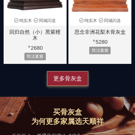
纯实木
同城闪送
纯实木
同城闪送
回归自然（小）黑紫檀
思念非洲花梨木骨灰盒
木
5280
￥
2680
￥
简洁素雅
简洁素雅
更多骨灰盒
买骨灰盒
为何更多家属选天顺祥