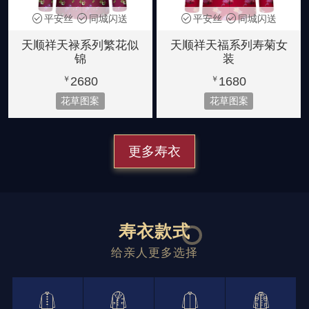
平安丝
同城闪送
平安丝
同城闪送
天顺祥天禄系列繁花似
天顺祥天福系列寿菊女
锦
装
2680
1680
￥
￥
花草图案
花草图案
更多寿衣
寿衣款式
给亲人更多选择