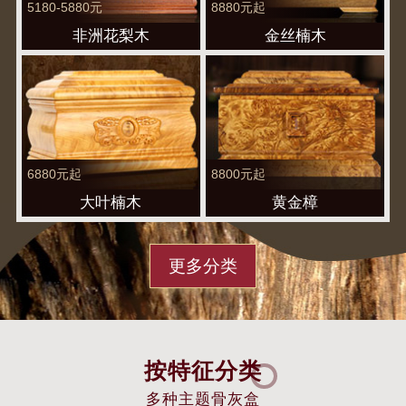
5180-5880元
8880元起
非洲花梨木
金丝楠木
6880元起
8800元起
大叶楠木
黄金樟
更多分类
按特征分类
多种主题骨灰盒