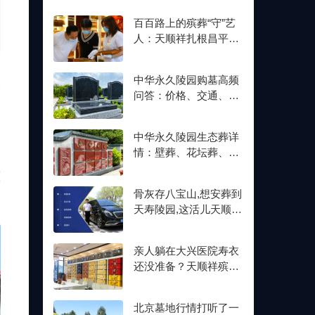
百百路上的殡葬“守”艺
人：天顺祥扎根昌平十
余年,明码标价从未变
人
中华永久陵园购墓高频
问答：价格、交通、壁
葬双格位一次讲清楚
中华永久陵园生态葬详
情：壁葬、花坛葬、树
葬介绍及价格参考
整
骨灰存八宝山,想安葬到
天寿陵园,这活儿天顺祥
接不接？
亲人躺在大兴医院寿衣
还没准备？天顺祥殡葬
能送上门,号码我存了
北京墓地行情打听了一