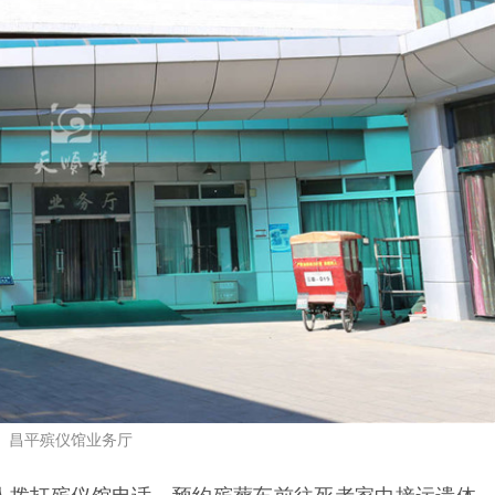
昌平殡仪馆业务厅