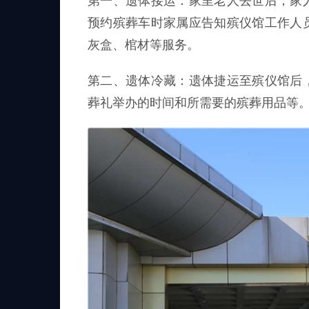
第一、遗体接运：家里老人去世后，家
预约殡葬车时家属应告知殡仪馆工作人
灰盒、棺材等服务。
第二、遗体冷藏：遗体捷运至殡仪馆后
葬礼举办的时间和所需要的殡葬用品等