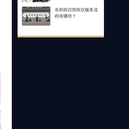
。
骨
东郊殡仪馆殡仪服务流
程有哪些？
及