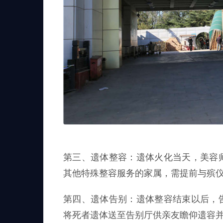
第三、遗体整容：遗体火化当天，美容
其他特殊整容服务的家属，需提前与殡
第四、遗体告别：遗体整容结束以后，
将死者遗体送至告别厅供亲友瞻仰遗容