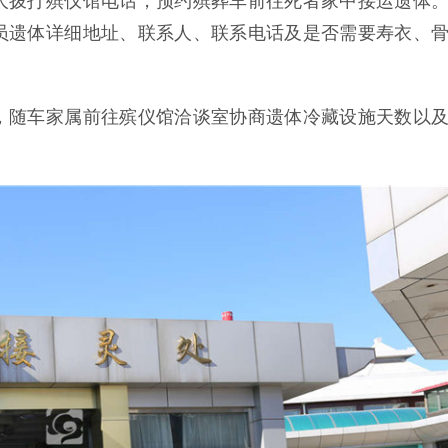
人拨打殡仪馆电话，预约殡葬车前往死者家中接运遗体
员遗体详细地址、联系人、联系电话及是否需要寿衣、
，随车家属前往殡仪馆洽谈室协商遗体冷藏设施天数以
。