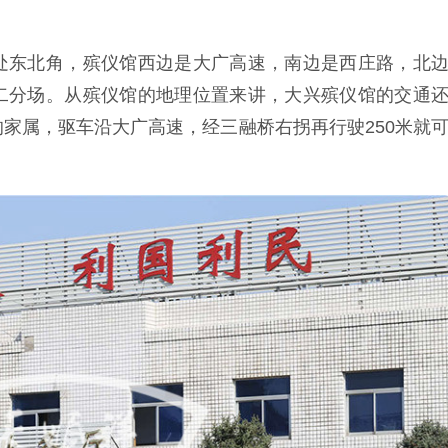
处东北角，殡仪馆西边是大广高速，南边是西庄路，北
二分场。从殡仪馆的地理位置来讲，大兴殡仪馆的交通
家属，驱车沿大广高速，经三融桥右拐再行驶250米就