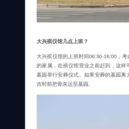
大兴殡仪馆几点上班？
大兴殡仪馆的上班时间06:30-16:0
的家属，在殡仪馆营业之前赶到，这样
墓园举行安葬仪式。如果安葬的墓园离
吉时前把骨灰运至墓园。