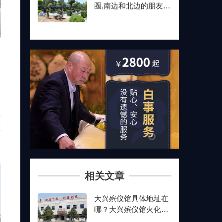
圈,南边和北边的朋友最
后都选了这儿
灰
往
葬
相关文章
大兴殡仪馆具体地址在
哪？大兴殡仪馆火化流
程是怎样的？