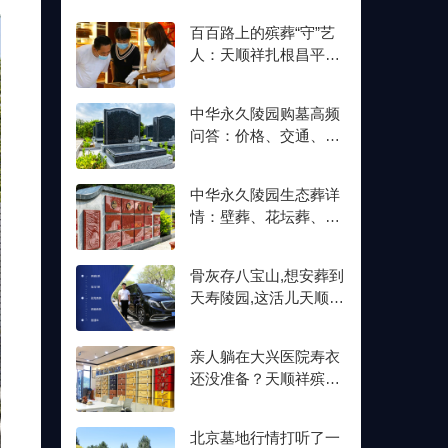
百百路上的殡葬“守”艺
人：天顺祥扎根昌平十
余年,明码标价从未变
中华永久陵园购墓高频
问答：价格、交通、壁
葬双格位一次讲清楚
中华永久陵园生态葬详
情：壁葬、花坛葬、树
葬介绍及价格参考
骨灰存八宝山,想安葬到
天寿陵园,这活儿天顺祥
接不接？
亲人躺在大兴医院寿衣
还没准备？天顺祥殡葬
能送上门,号码我存了
北京墓地行情打听了一