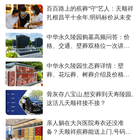
百百路上的殡葬“守”艺人：天顺祥
扎根昌平十余年,明码标价从未变
中华永久陵园购墓高频问答：价
格、交通、壁葬双格位一次讲清
楚
中华永久陵园生态葬详情：壁
葬、花坛葬、树葬介绍及价格参
考
骨灰存八宝山,想安葬到天寿陵园,
这活儿天顺祥接不接？
亲人躺在大兴医院寿衣还没准
备？天顺祥殡葬能送上门,号码我