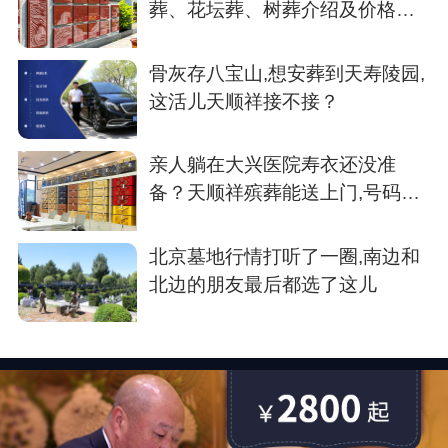
葬、花坛葬、树葬介绍及价格参
考
骨灰存八宝山,想安葬到天寿陵园,
这活儿天顺祥接不接？
亲人躺在大兴医院寿衣还没准
备？天顺祥殡葬能送上门,号码我
存了
北京墓地行情打听了一圈,南边和
北边的朋友最后都选了这儿