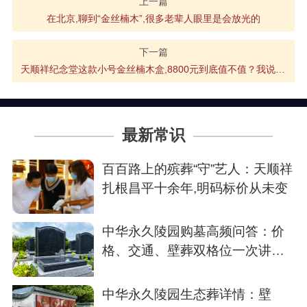
上一篇
在北京,聊到“金丝楠木”,很多老辈人眼里是会放光的
下一篇
天顺祥纪念堂这款小号金丝楠木盒,8800元到底值不值？我说说我的看法
最新常识
百百路上的殡葬“守”艺人：天顺祥
扎根昌平十余年,明码标价从未变
中华永久陵园购墓高频问答：价
格、交通、壁葬双格位一次讲清
楚
中华永久陵园生态葬详情：壁