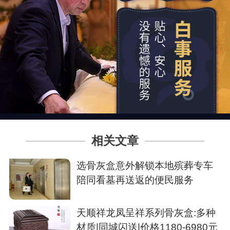
相关文章
选骨灰盒意外解锁本地殡葬专车
陪同看墓再送返的便民服务
天顺祥龙凤呈祥系列骨灰盒:多种
材质|同城闪送|价格1180-6980元