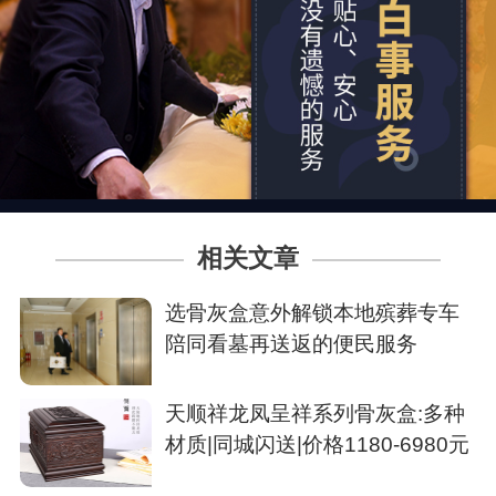
相关文章
选骨灰盒意外解锁本地殡葬专车
陪同看墓再送返的便民服务
天顺祥龙凤呈祥系列骨灰盒:多种
材质|同城闪送|价格1180-6980元