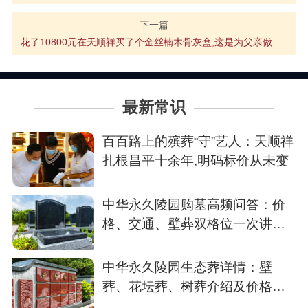
下一篇
花了10800元在天顺祥买了个金丝楠木骨灰盒,这是为父亲做的最后一件正确的事
最新常识
百百路上的殡葬“守”艺人：天顺祥
扎根昌平十余年,明码标价从未变
中华永久陵园购墓高频问答：价
格、交通、壁葬双格位一次讲清
楚
中华永久陵园生态葬详情：壁
葬、花坛葬、树葬介绍及价格参
考