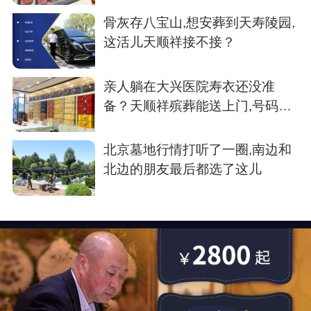
骨灰存八宝山,想安葬到天寿陵园,
这活儿天顺祥接不接？
亲人躺在大兴医院寿衣还没准
备？天顺祥殡葬能送上门,号码我
存了
北京墓地行情打听了一圈,南边和
北边的朋友最后都选了这儿