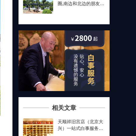
圈,南边和北边的朋友最
后都选了这儿
相关文章
天顺祥旧宫店（北京大
兴）一站式白事服务全
流程说明