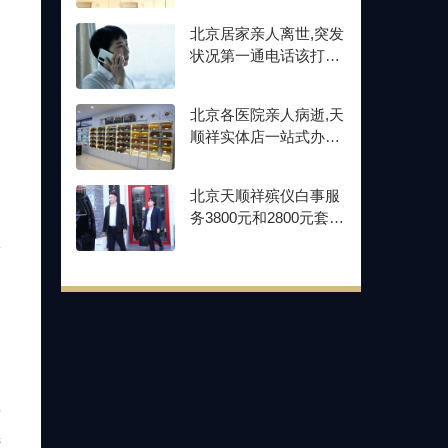
北京居家亲人离世,突发
状况第一通电话该打给
谁？
北京各医院亲人病逝,天
顺祥实体店一站式办事
山
服务指南
北京天顺祥殡仪白事服
务3800元和2800元套餐
预
区别哪个好？
同
3
选