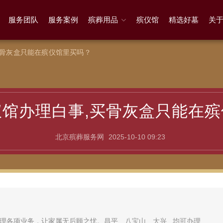
服务团队
服务案例
殡葬用品
殡仪馆
精选好墓
关
买骨灰盒只能在殡仪馆里买吗？
馆办理白事,买骨灰盒只能在
北京殡葬服务网
2025-10-10 09:23
理各项业务，让家属无后顾之忧。昌平、八宝山、大兴...均可办理