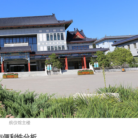
殡仪馆主楼
与便利性分析