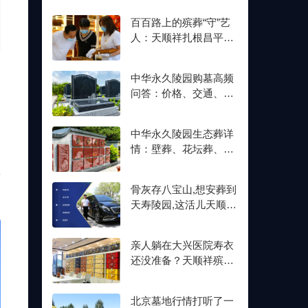
百百路上的殡葬“守”艺
人：天顺祥扎根昌平十
余年,明码标价从未变
、
中华永久陵园购墓高频
问答：价格、交通、壁
葬双格位一次讲清楚
中华永久陵园生态葬详
情：壁葬、花坛葬、树
葬介绍及价格参考
殡
骨灰存八宝山,想安葬到
天寿陵园,这活儿天顺祥
接不接？
亲人躺在大兴医院寿衣
还没准备？天顺祥殡葬
能送上门,号码我存了
北京墓地行情打听了一