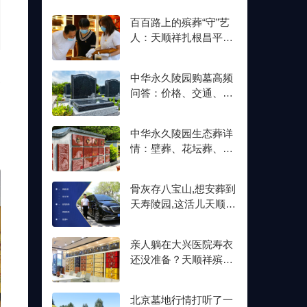
百百路上的殡葬“守”艺
人：天顺祥扎根昌平十
余年,明码标价从未变
天
中华永久陵园购墓高频
问答：价格、交通、壁
、
葬双格位一次讲清楚
高
中华永久陵园生态葬详
情：壁葬、花坛葬、树
葬介绍及价格参考
骨灰存八宝山,想安葬到
天寿陵园,这活儿天顺祥
接不接？
亲人躺在大兴医院寿衣
还没准备？天顺祥殡葬
能送上门,号码我存了
北京墓地行情打听了一