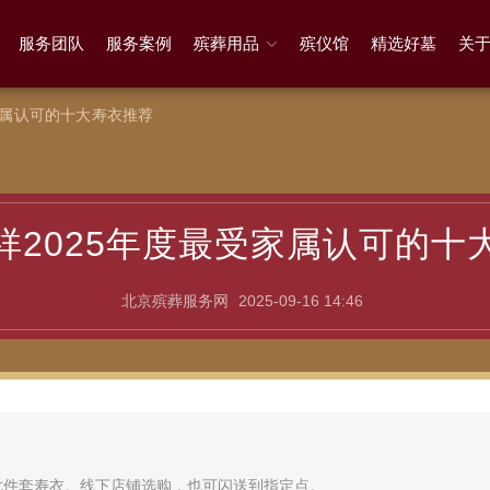
服务团队
服务案例
殡葬用品
殡仪馆
精选好墓
关
家属认可的十大寿衣推荐
祥2025年度最受家属认可的十
北京殡葬服务网
2025-09-16 14:46
七件套寿衣。线下店铺选购，也可闪送到指定点。