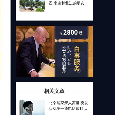
圈,南边和北边的朋友最
后都选了这儿
相关文章
北京居家亲人离世,突发
状况第一通电话该打给
谁？