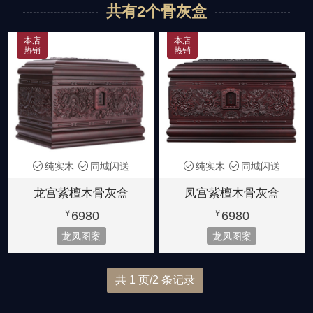
共有2个骨灰盒
黑紫檀
紫檀木
非洲花梨木
龙凤图案
花草图案
宫殿款式
2280-3980元
6580-7880元
5180-5880元
本店
本店
热销
热销
金丝楠木
大叶楠木
黄金樟
简洁素雅
小号骨灰盒
8880元起
6880元起
8800元起
纯实木
同城闪送
纯实木
同城闪送
龙宫紫檀木骨灰盒
凤宫紫檀木骨灰盒
6980
6980
￥
￥
龙凤图案
龙凤图案
共 1 页/2 条记录