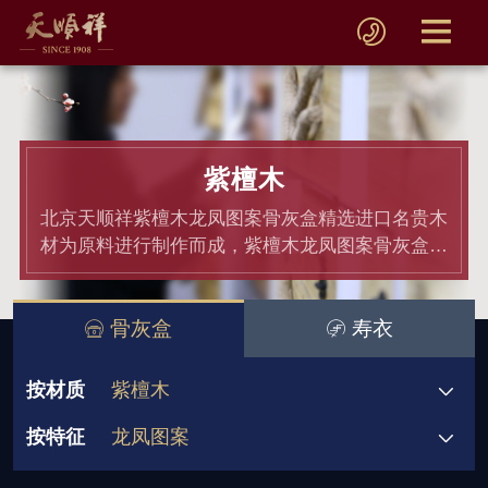
紫檀木
北京天顺祥紫檀木龙凤图案骨灰盒精选进口名贵木
材为原料进行制作而成，紫檀木龙凤图案骨灰盒均
通过材质和产品检测,骨灰盒价格老百姓都能接受.
骨灰盒
寿衣
按材质
紫檀木
按特征
龙凤图案
骨灰盒
黄金檀
非洲小黑檀
580元起
580-780元
1180-1380元
双人骨灰盒
宗教信仰
祥瑞图案