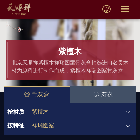
紫檀木
北京天顺祥紫檀木祥瑞图案骨灰盒精选进口名贵木
材为原料进行制作而成，紫檀木祥瑞图案骨灰盒均
通过材质和产品检测,骨灰盒价格老百姓都能接受.
骨灰盒
寿衣
按材质
紫檀木
按特征
祥瑞图案
骨灰盒
黄金檀
非洲小黑檀
580元起
580-780元
1180-1380元
双人骨灰盒
宗教信仰
祥瑞图案