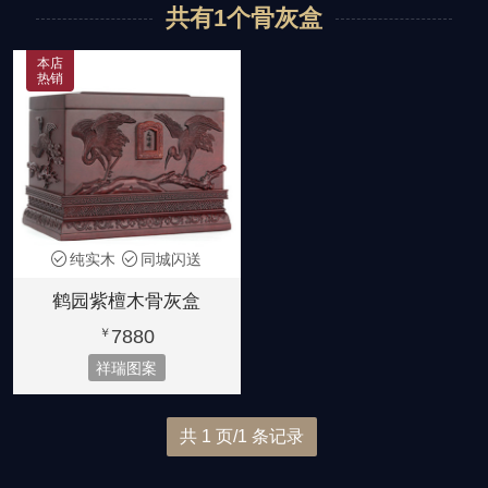
共有1个骨灰盒
黑紫檀
紫檀木
非洲花梨木
龙凤图案
花草图案
宫殿款式
2280-3980元
6580-7880元
5180-5880元
本店
热销
金丝楠木
大叶楠木
黄金樟
简洁素雅
小号骨灰盒
8880元起
6880元起
8800元起
纯实木
同城闪送
鹤园紫檀木骨灰盒
7880
￥
祥瑞图案
共 1 页/1 条记录