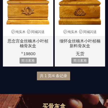
纯实木
同城闪送
纯实木
同城闪送
思念宫金丝楠木小叶桢
缅怀金丝楠木小叶桢楠
楠骨灰盒
新料骨灰盒
19800
无货
￥
简洁素雅
简洁素雅
共 1 页/4 条记录
买骨灰盒