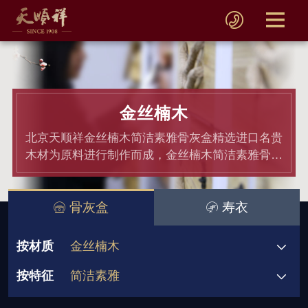
金丝楠木
北京天顺祥金丝楠木简洁素雅骨灰盒精选进口名贵
木材为原料进行制作而成，金丝楠木简洁素雅骨灰
盒均通过材质和产品检测,骨灰盒价格老百姓都能
接受.
骨灰盒
寿衣
按材质
金丝楠木
按特征
简洁素雅
骨灰盒
黄金檀
非洲小黑檀
580元起
580-780元
1180-1380元
双人骨灰盒
宗教信仰
祥瑞图案