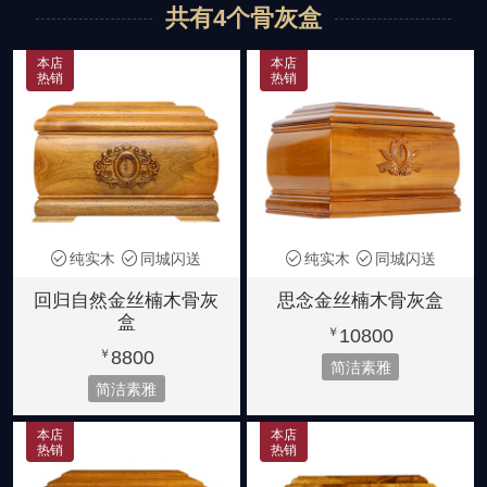
共有4个骨灰盒
黑紫檀
紫檀木
非洲花梨木
龙凤图案
花草图案
宫殿款式
2280-3980元
6580-7880元
5180-5880元
本店
本店
热销
热销
金丝楠木
大叶楠木
黄金樟
简洁素雅
小号骨灰盒
8880元起
6880元起
8800元起
纯实木
同城闪送
纯实木
同城闪送
回归自然金丝楠木骨灰
思念金丝楠木骨灰盒
盒
10800
￥
8800
￥
简洁素雅
简洁素雅
本店
本店
热销
热销