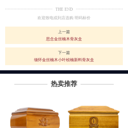
THE END
欢迎致电或到店选购 明码标价
上一篇
思念金丝楠木骨灰盒
下一篇
缅怀金丝楠木小叶桢楠新料骨灰盒
热卖推荐