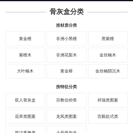
骨灰盒分类
按材质分类
黄金檀
非洲小黑檀
黑紫檀
紫檀木
非洲花梨木
金丝楠木
大叶楠木
黄金樟
金丝楠阴沉木
按特征分类
双人骨灰盒
宗教信仰类
祥瑞类图案
花草类图案
龙凤类图案
宫殿款式类
简洁素雅类
小号骨灰盒