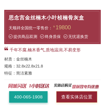
思念宫金丝楠木小叶桢楠骨灰盒
19800
￥
天顺祥全国统一零售价：
提供商品双测
终身质保
无忧退换货
千年不腐,楠木香气,质地温润,不易变形
材质：
金丝楠木
规格：
32.8x22.8x21.8
特征：
简洁素雅
400-065-1908
查看实体店位置