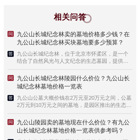
相关问答
九公山长城纪念林卖的墓地价格多少钱？在
问
九公山长城纪念林买块墓地要多少预算？
九公山长城纪念林，位于北京市怀柔区，是一个
答
结合了自然风光与人文纪念的生态墓园，提供多
种类型的墓地服务。其墓地价格受到多种因素的
影响，包括墓位的类型、位置、面积、配套设施
九公山长城纪念林陵园什么价位？九公山长
问
以及市场供需情况等。以下是一些影响价格的主
城纪念林墓地价格一览表
要因素及一般价格范围：墓位类型：九公山长城
纪念林提供不同类型的墓位，包括生态葬（如树
九公山公墓大概价钱在2万元至20万元之间，公墓
答
葬、花坛葬）、传统立碑、艺术卧碑、壁葬等，
2万元到10万元之间的墓地，是园区推出的生态葬
不同类型的墓位价格差异较大。位置与景观：墓
墓位。10万元至20万元之间的墓地是园区的主售
位的具体位置和周围环境也会影响价格，如靠近
墓位。公墓20万元以上的墓位也有售卖，不过大
九公山陵园卖的墓地现在什么价位？有九公
问
山景、水景或特殊景观区域的墓位，价格通常更
部分是艺术墓墓位。九公山长城纪念林陵园卖的
山长城纪念林墓地价格一览表供参考吗？
高。墓位面积与配套设施：墓位的面积大小和是
墓地整体来说偏贵，不过陵园地理位置优越，环