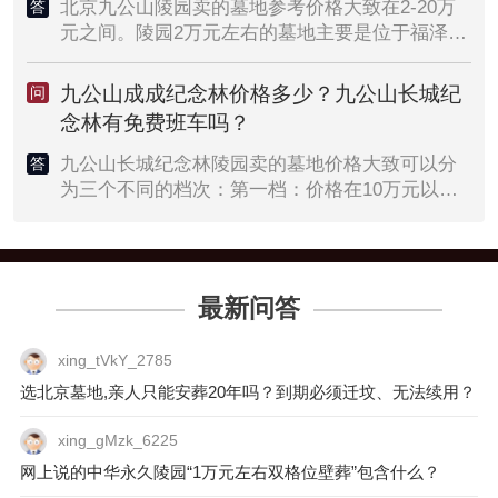
否配备石碑、绿化、雕塑等配套设施，也是决定
境绿化做得好，售后服务一流，墓园风水也非常
北京九公山陵园卖的墓地参考价格大致在2-20万
答
价格的重要因素。市场供需：作为北京市内知名
不错，虽说价格上有些贵，但前来买墓地的家属
元之间。陵园2万元左右的墓地主要是位于福泽园
的生态墓园，九公山长城纪念林的墓位需求通常
非常多。因为这里可以称得上是“远离都市喧嚣、
的草坪葬，价格3-5万元左右的墓地主要是位于陵
较为旺盛，这可能推高墓位价格。一般价格范围
告别尘世纷扰”的天堂乐园。北京九公山陵园墓地
园斜坡墓生态卧碑。此外九公山长城纪念林陵园
九公山成成纪念林价格多少？九公山长城纪
问
根据市场反馈，九公山长城纪念林的墓位价格范
价格一览表20241、福泽园草坪葬（双穴花岗岩石
还推出了价格56680元的生态双穴树葬墓地供家属
念林有免费班车吗？
围较广，从几万元人民币至数十万元人民币不
材）参考售价19800元；2、福泽园斜坡墓（双穴
选购。如果家属买墓地的预算有限，可以考虑优
等。具体价格会根据上述因素的不同而有较大差
花岗岩石材）参考售价36800元-46800元；3、功
选购买九公山陵园的生态葬墓位。1、福泽园草坪
九公山长城纪念林陵园卖的墓地价格大致可以分
答
异。例如生态葬的墓位价格可能相对较低，而大
泽园树葬（双穴花岗岩可保留骨灰）参考售价
葬（双穴）起售价19980元；2、福泽园斜坡墓
为三个不同的档次：第一档：价格在10万元以下
型的传统立碑墓位，特别是那些位置优越、配套
56680元；4、功泽园G区圣境（双穴花岗岩石
（双穴）起售价36880元；3、功泽园节地树葬
的生态葬墓地，像陵园推出的草坪葬、树葬、斜
设施齐全的墓位，价格则可能较高。注意事项价
材）参考售价176880元；5、福泽园D区心心相印
（双穴）起售价56680元；4、善寿园艺术卧碑
坡墓以及小型艺术卧碑等参考售卖价格都在10万
格变动：墓位价格会随市场供需、政策调整等因
（双穴花岗岩石材）参考售价103880元；6、福泽
（双穴）起售价256800元；5、功泽园艺术卧碑
元以下。第二档：价格在10万元-20万元之间的艺
素发生变化，具体价格需咨询九公山长城纪念林
园F区青莲（双穴花岗岩石材）参考售价143880
（双穴）起售价164880元；6、福泽园艺术卧碑
术卧碑，其实九公山陵园现在售卖的墓地基本上
最新问答
或官方指定的殡葬服务机构。政策与规定：北京
元；7、福泽园北区静苑（双穴花岗岩石材）参考
（双穴）起售价103880元；7、铁军园生态卧碑
都是艺术卧碑，只是不同墓区所在的位置及墓碑
市对墓地建设有严格的政策限制，包括墓位面
售价186880元；8、铁军园卧碑（双穴花岗岩石
（双穴）起售价164880元；以上是怀柔区九公山
的造型的不同，致使不同墓区的艺术卧碑的售卖
积、使用年限等，购买前需详细了解相关政策。
xing_tVkY_2785
材）参考售价164880元；9、善寿园艺术墓（多穴
长城纪念林陵园2023年最新的墓地价格表供大家
价也有很大的差异。第三档：价格在20万元以上
花岗岩石材）参考售价256800元；10、善寿园七
参考，由于篇幅有限不能一一列出各墓区单一墓
选北京墓地,亲人只能安葬20年吗？到期必须迁坟、无法续用？
的艺术等墓地，这类墓地的价格通常都在20万元
区行舟（多穴花岗岩石材）参考售价316880元；
位的价格信息。了解更多九公山长城纪念林陵园
以上，如果家属打算在九公山陵园买个多穴的墓
以上是北京九公山陵园最新墓地价格一览表供大
xing_gMzk_6225
最新的墓地价格，建议拨打九公山墓地电话查
位，建议先拨打400-065-1908电话预约辆免费乘
家参考，九公山长城纪念林售卖的墓地比较多，
询。
坐的班车去现场看一下，然后根据安葬的实际需
网上说的中华永久陵园“1万元左右双格位壁葬”包含什么？
这里不逐一列出，计划在九公山公墓选购墓地的
求选购不同价位的墓地。