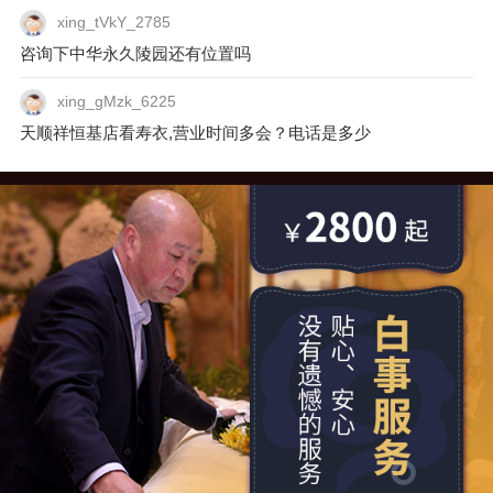
家属，建议拨打电话预约辆免费的班车到现场实
xing_tVkY_2785
地看一下。
咨询下中华永久陵园还有位置吗
xing_gMzk_6225
天顺祥恒基店看寿衣,营业时间多会？电话是多少