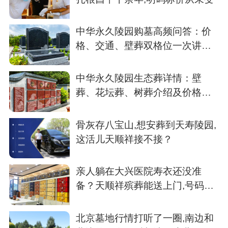
中华永久陵园购墓高频问答：价
格、交通、壁葬双格位一次讲清
楚
中华永久陵园生态葬详情：壁
葬、花坛葬、树葬介绍及价格参
考
骨灰存八宝山,想安葬到天寿陵园,
这活儿天顺祥接不接？
亲人躺在大兴医院寿衣还没准
备？天顺祥殡葬能送上门,号码我
存了
北京墓地行情打听了一圈,南边和