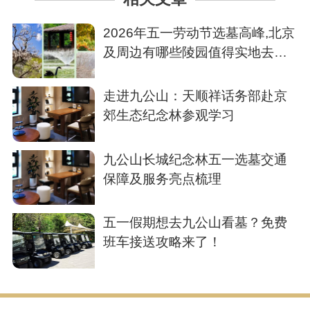
2026年五一劳动节选墓高峰,北京
及周边有哪些陵园值得实地去看
一看呢？
走进九公山：天顺祥话务部赴京
郊生态纪念林参观学习
九公山长城纪念林五一选墓交通
保障及服务亮点梳理
五一假期想去九公山看墓？免费
班车接送攻略来了！