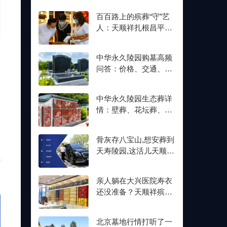
百百路上的殡葬“守”艺
人：天顺祥扎根昌平十
余年,明码标价从未变
的
中华永久陵园购墓高频
问答：价格、交通、壁
葬双格位一次讲清楚
中华永久陵园生态葬详
情：壁葬、花坛葬、树
葬介绍及价格参考
谷
骨灰存八宝山,想安葬到
比
天寿陵园,这活儿天顺祥
选
接不接？
亲人躺在大兴医院寿衣
还没准备？天顺祥殡葬
能送上门,号码我存了
北京墓地行情打听了一