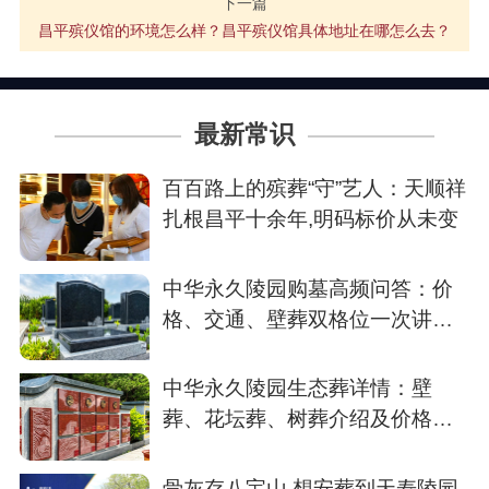
下一篇
昌平殡仪馆的环境怎么样？昌平殡仪馆具体地址在哪怎么去？
最新常识
百百路上的殡葬“守”艺人：天顺祥
扎根昌平十余年,明码标价从未变
中华永久陵园购墓高频问答：价
格、交通、壁葬双格位一次讲清
楚
中华永久陵园生态葬详情：壁
葬、花坛葬、树葬介绍及价格参
考
骨灰存八宝山,想安葬到天寿陵园,