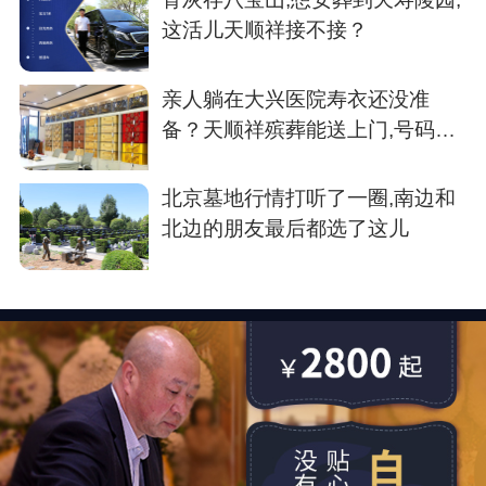
这活儿天顺祥接不接？
亲人躺在大兴医院寿衣还没准
备？天顺祥殡葬能送上门,号码我
存了
北京墓地行情打听了一圈,南边和
北边的朋友最后都选了这儿