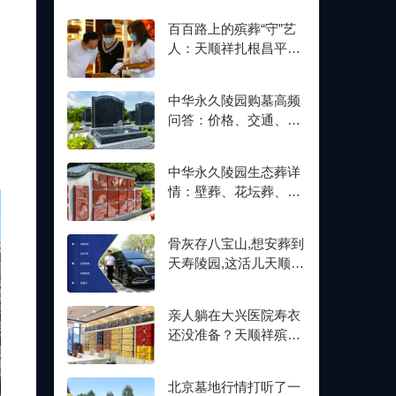
百百路上的殡葬“守”艺
人：天顺祥扎根昌平十
余年,明码标价从未变
一
多
中华永久陵园购墓高频
问答：价格、交通、壁
合
葬双格位一次讲清楚
中华永久陵园生态葬详
情：壁葬、花坛葬、树
葬介绍及价格参考
骨灰存八宝山,想安葬到
天寿陵园,这活儿天顺祥
接不接？
亲人躺在大兴医院寿衣
还没准备？天顺祥殡葬
能送上门,号码我存了
北京墓地行情打听了一