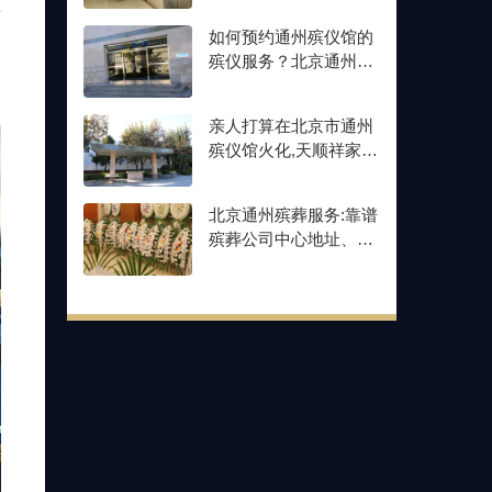
于
多少
如何预约通州殡仪馆的
内
殡仪服务？北京通州殡
仪馆价格公示
亲人打算在北京市通州
殡仪馆火化,天顺祥家可
以全程协助办理殡仪服
务吗？
北京通州殡葬服务:靠谱
殡葬公司中心地址、24
小时殡仪服务热线