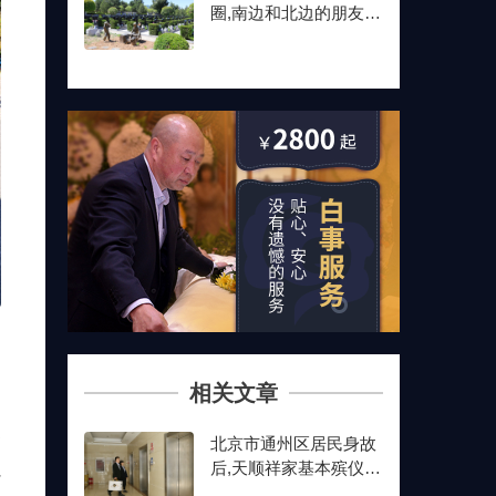
圈,南边和北边的朋友最
后都选了这儿
相关文章
条
北京市通州区居民身故
后,天顺祥家基本殡仪服
心
务流程和一条龙费用是