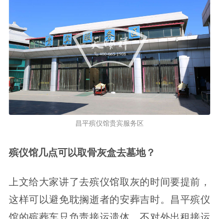
昌平殡仪馆贵宾服务区
殡仪馆几点可以取骨灰盒去墓地？
上文给大家讲了去殡仪馆取灰的时间要提前，
这样可以避免耽搁逝者的安葬吉时。昌平殡仪
馆的殡葬车只负责接运遗体，不对外出租接运