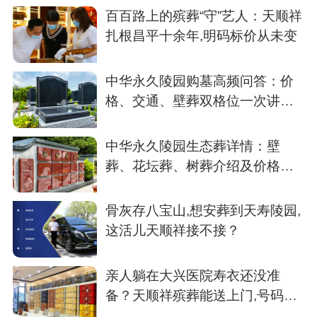
百百路上的殡葬“守”艺人：天顺祥
扎根昌平十余年,明码标价从未变
中华永久陵园购墓高频问答：价
格、交通、壁葬双格位一次讲清
楚
中华永久陵园生态葬详情：壁
葬、花坛葬、树葬介绍及价格参
考
骨灰存八宝山,想安葬到天寿陵园,
这活儿天顺祥接不接？
亲人躺在大兴医院寿衣还没准
备？天顺祥殡葬能送上门,号码我
存了