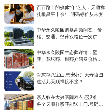
百百路上的殡葬“守”艺人：天顺祥
扎根昌平十余年,明码标价从未变
中华永久陵园购墓高频问答：价
格、交通、壁葬双格位一次讲清
楚
中华永久陵园生态葬详情：壁
葬、花坛葬、树葬介绍及价格参
考
骨灰存八宝山,想安葬到天寿陵园,
这活儿天顺祥接不接？
亲人躺在大兴医院寿衣还没准
备？天顺祥殡葬能送上门,号码我