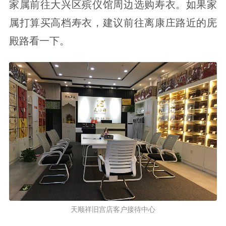
家属前往大兴区殡仪馆周边选购寿衣。如果家
属打算买高档寿衣，建议前往离康庄路近的庑
殿路看一下。
天顺祥旧宫店客户接待中心