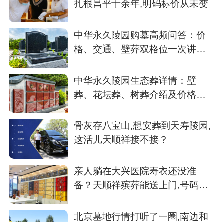
扎根昌平十余年,明码标价从未变
中华永久陵园购墓高频问答：价
格、交通、壁葬双格位一次讲清
楚
中华永久陵园生态葬详情：壁
葬、花坛葬、树葬介绍及价格参
考
骨灰存八宝山,想安葬到天寿陵园,
这活儿天顺祥接不接？
亲人躺在大兴医院寿衣还没准
备？天顺祥殡葬能送上门,号码我
存了
北京墓地行情打听了一圈,南边和