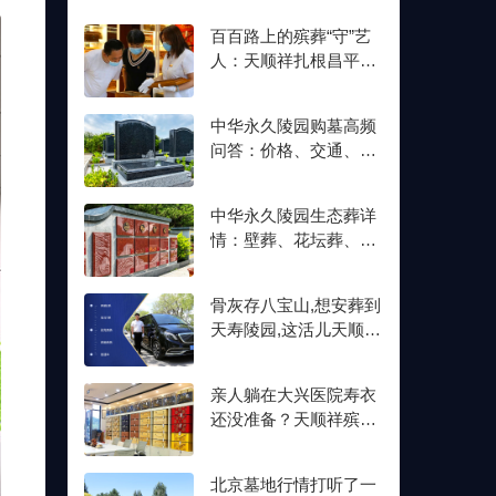
百百路上的殡葬“守”艺
人：天顺祥扎根昌平十
余年,明码标价从未变
中华永久陵园购墓高频
问答：价格、交通、壁
葬双格位一次讲清楚
中华永久陵园生态葬详
情：壁葬、花坛葬、树
葬介绍及价格参考
骨灰存八宝山,想安葬到
天寿陵园,这活儿天顺祥
接不接？
亲人躺在大兴医院寿衣
还没准备？天顺祥殡葬
能送上门,号码我存了
北京墓地行情打听了一