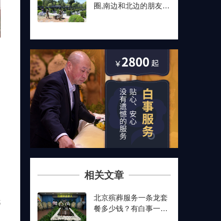
圈,南边和北边的朋友最
后都选了这儿
的
一
白
用
相关文章
用
北京殡葬服务一条龙套
托
餐多少钱？有白事一条
龙费用价格表吗？