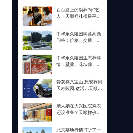
百百路上的殡葬“守”艺
人：天顺祥扎根昌平十
余年,明码标价从未变
中华永久陵园购墓高频
问答：价格、交通、壁
葬双格位一次讲清楚
中华永久陵园生态葬详
情：壁葬、花坛葬、树
葬介绍及价格参考
骨灰存八宝山,想安葬到
天寿陵园,这活儿天顺祥
接不接？
亲人躺在大兴医院寿衣
还没准备？天顺祥殡葬
能送上门,号码我存了
北京墓地行情打听了一