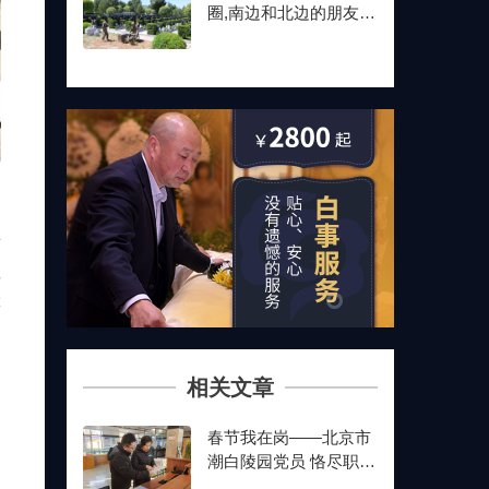
圈,南边和北边的朋友最
后都选了这儿
排
位
等
相关文章
，
、
春节我在岗——北京市
潮白陵园党员 恪尽职守
制
坚守岗位做贡献