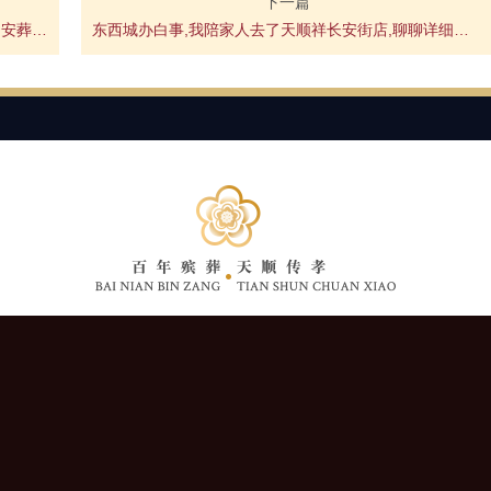
下一篇
昌平殡仪馆办白事经验：幸亏选了天顺祥,从穿衣到安葬没让我操一点心
东西城办白事,我陪家人去了天顺祥长安街店,聊聊详细经过和感受