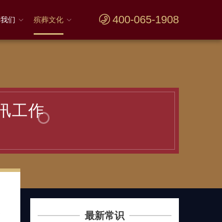
400-065-1908
于我们
殡葬文化
汛工作
局
及
最新常识