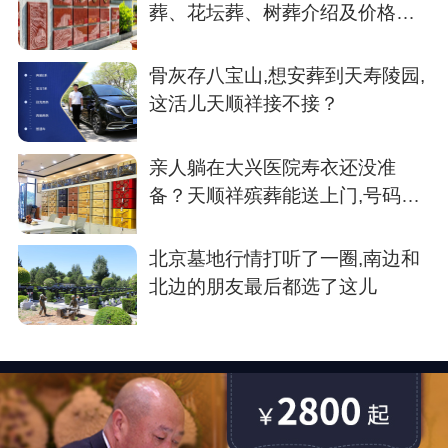
葬、花坛葬、树葬介绍及价格参
考
骨灰存八宝山,想安葬到天寿陵园,
这活儿天顺祥接不接？
亲人躺在大兴医院寿衣还没准
备？天顺祥殡葬能送上门,号码我
存了
北京墓地行情打听了一圈,南边和
北边的朋友最后都选了这儿