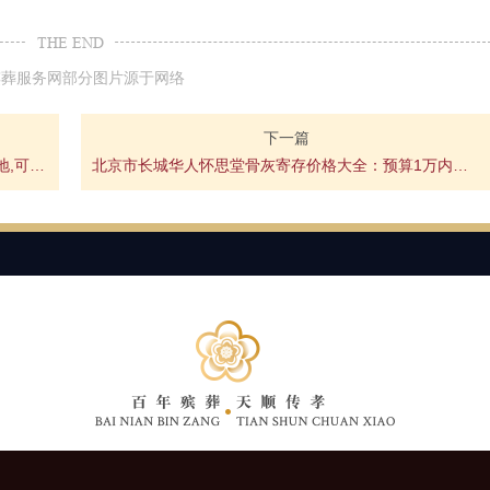
THE END
殡葬服务网部分图片源于网络
下一篇
北京大兴周边施孝园公墓价格大全,价格5万之内墓地,可选较多
北京市长城华人怀思堂骨灰寄存价格大全：预算1万内选随缘阁室外祭奠墙,安稳存放20年