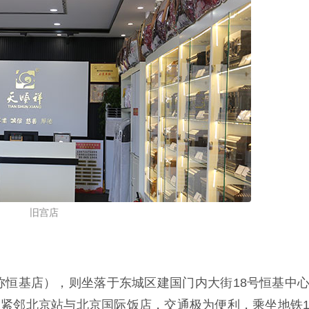
旧宫店
称恒基店），则坐落于东城区建国门内大街18号恒基中
，紧邻北京站与北京国际饭店，交通极为便利，乘坐地铁