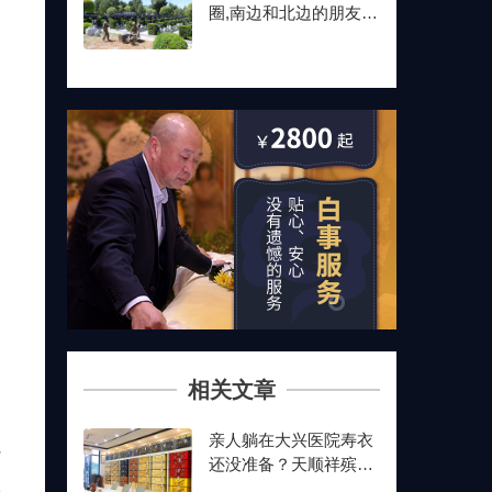
圈,南边和北边的朋友最
后都选了这儿
相关文章
亲人躺在大兴医院寿衣
心
还没准备？天顺祥殡葬
1
能送上门,号码我存了