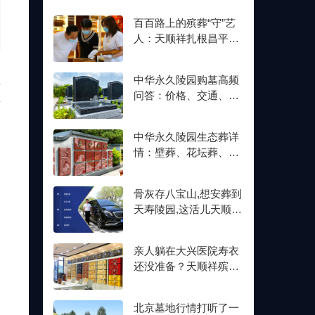
百百路上的殡葬“守”艺
人：天顺祥扎根昌平十
余年,明码标价从未变
立
中华永久陵园购墓高频
问答：价格、交通、壁
专
葬双格位一次讲清楚
中华永久陵园生态葬详
情：壁葬、花坛葬、树
葬介绍及价格参考
骨灰存八宝山,想安葬到
用
天寿陵园,这活儿天顺祥
，
接不接？
亲人躺在大兴医院寿衣
还没准备？天顺祥殡葬
能送上门,号码我存了
北京墓地行情打听了一