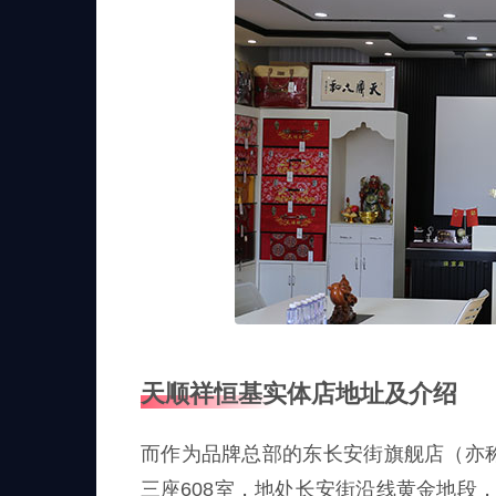
天顺祥恒基实体店地址及介绍
而作为品牌总部的东长安街旗舰店（亦
三座608室，地处长安街沿线黄金地段