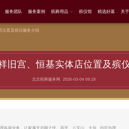
服务团队
服务案例
殡葬用品
殡仪馆
精选好墓
关
店位置及殡仪服务介绍
祥旧宫、恒基实体店位置及殡
北京殡葬服务网
2026-03-04 09:18
理各项业务，让家属无后顾之忧。昌平、八宝山、大兴...均可办理