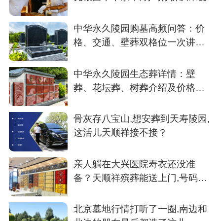
中华永久陵园购墓高频问答：价
格、交通、壁葬双格位一次讲清
楚
中华永久陵园生态葬详情：壁
葬、花坛葬、树葬介绍及价格参
考
骨灰存八宝山,想安葬到天寿陵园,
这活儿天顺祥接不接？
亲人躺在大兴医院寿衣还没准
备？天顺祥殡葬能送上门,号码我
存了
北京墓地行情打听了一圈,南边和