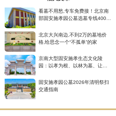
看墓不用愁,专车免费接！北京南
部固安施孝园公墓选墓专线400-
016-8059全程无忧
北京大兴南边,不到2万的墓地价
格,给思念一个“不孤单”的家
京南大型固安施孝生态文化陵
园：以孝为根、以林为墓、让生
命回归自然与温情
固安施孝园公墓2026年清明祭扫
交通指南