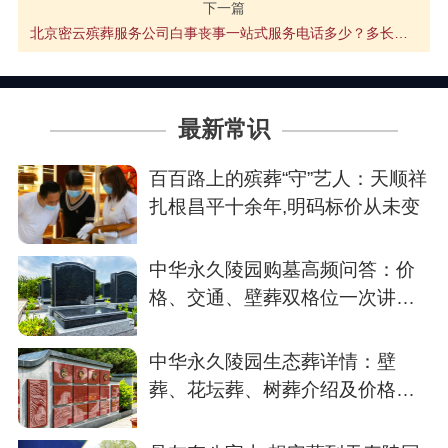
下一篇
北京密云殡葬服务公司白事丧事一站式服务电话多少？多长时间上门？
最新常识
百百路上的殡葬“守”艺人：天顺祥
扎根昌平十余年,明码标价从未变
中华永久陵园购墓高频问答：价
格、交通、壁葬双格位一次讲清
楚
中华永久陵园生态葬详情：壁
葬、花坛葬、树葬介绍及价格参
考