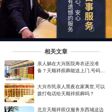
相关文章
亲人躺在大兴医院寿衣还没准
备？天顺祥殡葬能送上门,号码我
存了
大兴市民亲人黑夜在家离世,可以
拨打电话给天顺祥殡葬吗？
北京天顺祥殡仪服务东西城这边