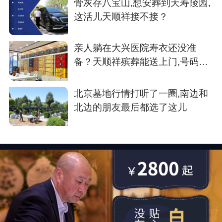
骨灰存八宝山,想安葬到天寿陵园,
这活儿天顺祥接不接？
亲人躺在大兴医院寿衣还没准
备？天顺祥殡葬能送上门,号码我
存了
北京墓地行情打听了一圈,南边和
北边的朋友最后都选了这儿