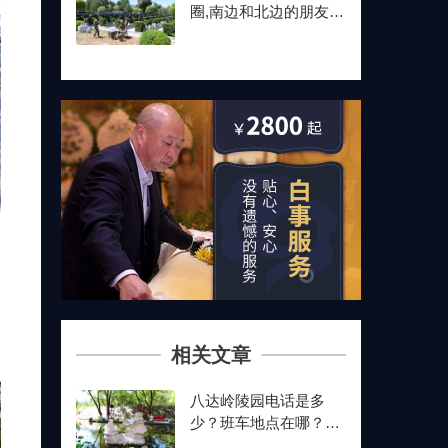
圈,南边和北边的朋友最
后都选了这儿
园
安
相关文章
八达岭陵园电话是多
少？班车地点在哪？价
目表2025年10月更新