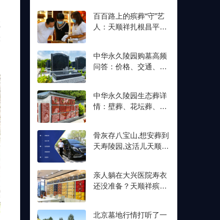
百百路上的殡葬“守”艺
城
人：天顺祥扎根昌平十
余年,明码标价从未变
连
中华永久陵园购墓高频
问答：价格、交通、壁
葬双格位一次讲清楚
中华永久陵园生态葬详
情：壁葬、花坛葬、树
葬介绍及价格参考
骨灰存八宝山,想安葬到
天寿陵园,这活儿天顺祥
接不接？
亲人躺在大兴医院寿衣
还没准备？天顺祥殡葬
能送上门,号码我存了
北京墓地行情打听了一