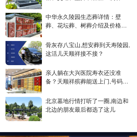
楚
中华永久陵园生态葬详情：壁
葬、花坛葬、树葬介绍及价格参
考
骨灰存八宝山,想安葬到天寿陵园,
这活儿天顺祥接不接？
亲人躺在大兴医院寿衣还没准
备？天顺祥殡葬能送上门,号码我
存了
北京墓地行情打听了一圈,南边和
北边的朋友最后都选了这儿