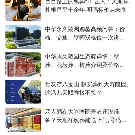
百百路上的殡葬“守”艺人：天顺祥
扎根昌平十余年,明码标价从未变
中华永久陵园购墓高频问答：价
格、交通、壁葬双格位一次讲清
楚
中华永久陵园生态葬详情：壁
葬、花坛葬、树葬介绍及价格参
考
骨灰存八宝山,想安葬到天寿陵园,
这活儿天顺祥接不接？
亲人躺在大兴医院寿衣还没准
备？天顺祥殡葬能送上门,号码我
存了