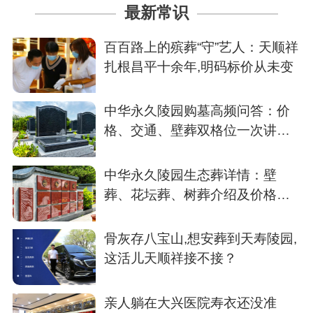
最新常识
百百路上的殡葬“守”艺人：天顺祥
扎根昌平十余年,明码标价从未变
中华永久陵园购墓高频问答：价
格、交通、壁葬双格位一次讲清
楚
中华永久陵园生态葬详情：壁
葬、花坛葬、树葬介绍及价格参
考
骨灰存八宝山,想安葬到天寿陵园,
这活儿天顺祥接不接？
亲人躺在大兴医院寿衣还没准