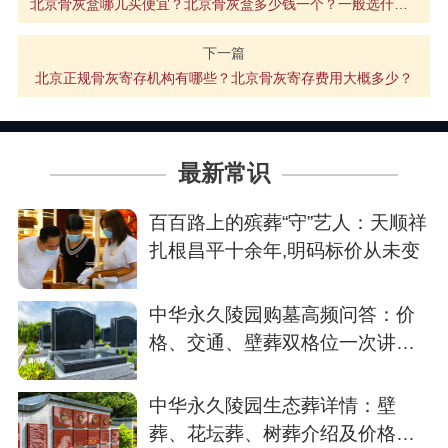
北京骨灰盒哪儿买便宜？北京骨灰盒多少钱一个？一般选什么价位？
下一篇
北京正规骨灰寄存机构有哪些？北京骨灰寄存费用大概多少？
最新常识
百百路上的殡葬“守”艺人：天顺祥
扎根昌平十余年,明码标价从未变
中华永久陵园购墓高频问答：价
格、交通、壁葬双格位一次讲清
楚
中华永久陵园生态葬详情：壁
葬、花坛葬、树葬介绍及价格参