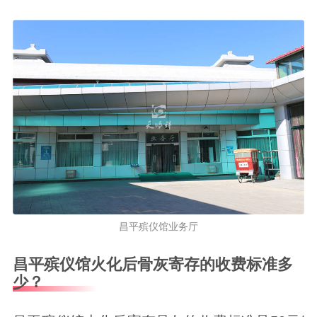
昌平殡仪馆业务厅
昌平殡仪馆火化后骨灰寄存的收费标准多
少？