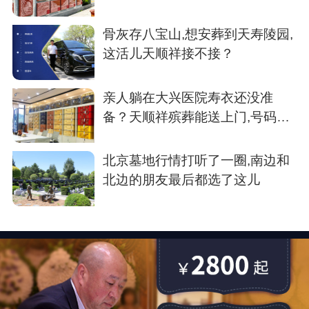
考
骨灰存八宝山,想安葬到天寿陵园,
这活儿天顺祥接不接？
亲人躺在大兴医院寿衣还没准
备？天顺祥殡葬能送上门,号码我
存了
北京墓地行情打听了一圈,南边和
北边的朋友最后都选了这儿