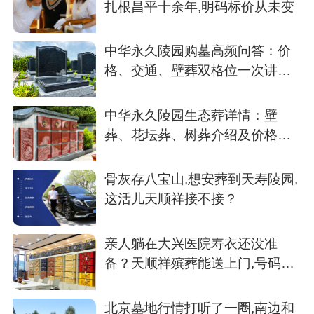
扎根昌平十余年,明码标价从未变
中华永久陵园购墓高频问答：价
格、交通、壁葬双格位一次讲清
楚
中华永久陵园生态葬详情：壁
葬、花坛葬、树葬介绍及价格参
考
骨灰存八宝山,想安葬到天寿陵园,
这活儿天顺祥接不接？
亲人躺在大兴医院寿衣还没准
备？天顺祥殡葬能送上门,号码我
存了
北京墓地行情打听了一圈,南边和