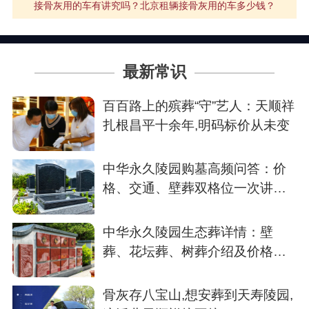
接骨灰用的车有讲究吗？北京租辆接骨灰用的车多少钱？
最新常识
百百路上的殡葬“守”艺人：天顺祥
扎根昌平十余年,明码标价从未变
中华永久陵园购墓高频问答：价
格、交通、壁葬双格位一次讲清
楚
中华永久陵园生态葬详情：壁
葬、花坛葬、树葬介绍及价格参
考
骨灰存八宝山,想安葬到天寿陵园,