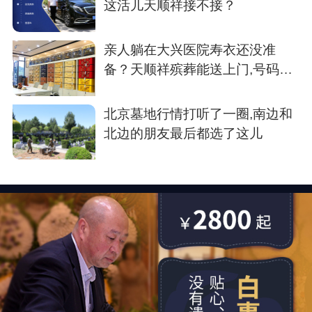
这活儿天顺祥接不接？
亲人躺在大兴医院寿衣还没准
备？天顺祥殡葬能送上门,号码我
存了
北京墓地行情打听了一圈,南边和
北边的朋友最后都选了这儿