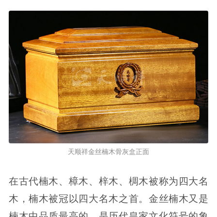
天顺祥金丝楠木骨灰盒正面
在古代楠木、樟木、梓木、椆木被称为四大名
木，楠木被冠以四大名木之首。金丝楠木又是
楠木中品质最高的，是历代皇家文化符号的象