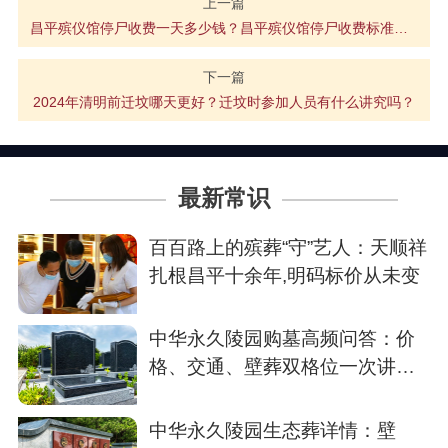
上一篇
昌平殡仪馆停尸收费一天多少钱？昌平殡仪馆停尸收费标准介绍
下一篇
2024年清明前迁坟哪天更好？迁坟时参加人员有什么讲究吗？
最新常识
百百路上的殡葬“守”艺人：天顺祥
扎根昌平十余年,明码标价从未变
中华永久陵园购墓高频问答：价
格、交通、壁葬双格位一次讲清
楚
中华永久陵园生态葬详情：壁