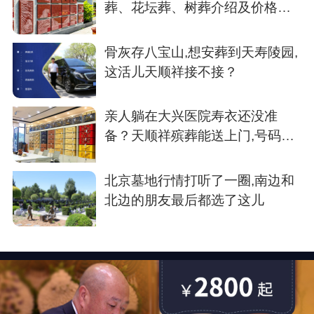
葬、花坛葬、树葬介绍及价格参
考
骨灰存八宝山,想安葬到天寿陵园,
这活儿天顺祥接不接？
亲人躺在大兴医院寿衣还没准
备？天顺祥殡葬能送上门,号码我
存了
北京墓地行情打听了一圈,南边和
北边的朋友最后都选了这儿