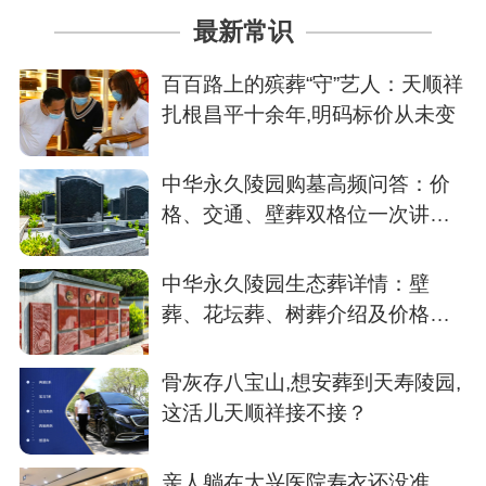
最新常识
百百路上的殡葬“守”艺人：天顺祥
扎根昌平十余年,明码标价从未变
中华永久陵园购墓高频问答：价
格、交通、壁葬双格位一次讲清
楚
中华永久陵园生态葬详情：壁
葬、花坛葬、树葬介绍及价格参
考
骨灰存八宝山,想安葬到天寿陵园,
这活儿天顺祥接不接？
亲人躺在大兴医院寿衣还没准