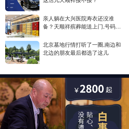
这活儿天顺祥接不接？
亲人躺在大兴医院寿衣还没准
备？天顺祥殡葬能送上门,号码我
存了
北京墓地行情打听了一圈,南边和
北边的朋友最后都选了这儿