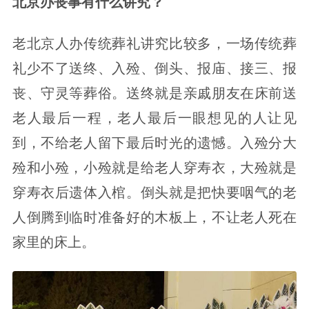
北京办丧事有什么讲究？
老北京人办传统葬礼讲究比较多，一场传统葬
礼少不了送终、入殓、倒头、报庙、接三、报
丧、守灵等葬俗。送终就是亲戚朋友在床前送
老人最后一程，老人最后一眼想见的人让见
到，不给老人留下最后时光的遗憾。入殓分大
殓和小殓，小殓就是给老人穿寿衣，大殓就是
穿寿衣后遗体入棺。倒头就是把快要咽气的老
人倒腾到临时准备好的木板上，不让老人死在
家里的床上。