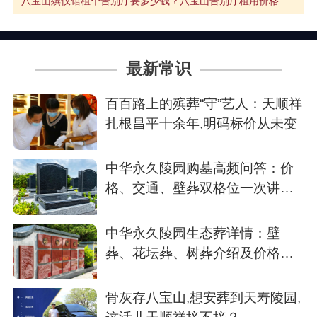
八宝山殡仪馆租个告别厅要多少钱？八宝山告别厅租用价格介绍
最新常识
百百路上的殡葬“守”艺人：天顺祥
扎根昌平十余年,明码标价从未变
中华永久陵园购墓高频问答：价
格、交通、壁葬双格位一次讲清
楚
中华永久陵园生态葬详情：壁
葬、花坛葬、树葬介绍及价格参
考
骨灰存八宝山,想安葬到天寿陵园,