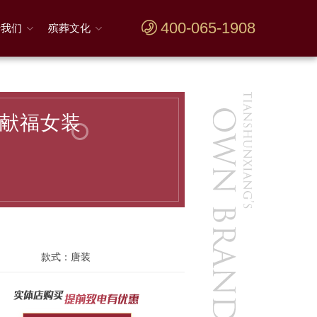
400-065-1908
于我们
殡葬文化
献福女装
款式：
唐装