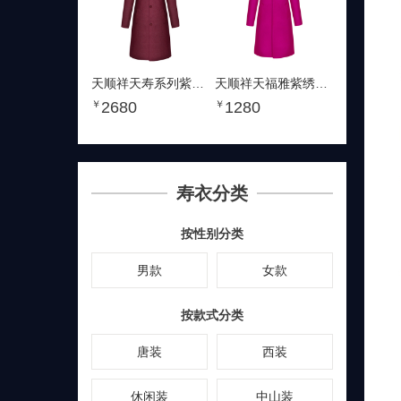
天顺祥天寿系列紫红西装
天顺祥天福雅紫绣花西装
2680
1280
￥
￥
寿衣分类
按性别分类
男款
女款
按款式分类
唐装
西装
休闲装
中山装