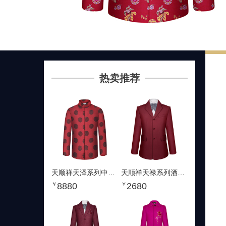
热卖推荐
天顺祥天泽系列中国红洪
天顺祥天禄系列酒红西装
8880
2680
￥
￥