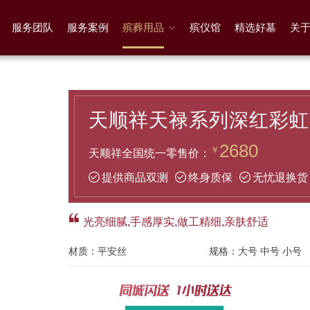
服务团队
服务案例
殡葬用品
殡仪馆
精选好墓
关
天顺祥天禄系列深红彩虹
2680
￥
天顺祥全国统一零售价：
提供商品双测
终身质保
无忧退换货
光亮细腻,手感厚实,做工精细,亲肤舒适
材质：
平安丝
规格：
大号 中号 小号