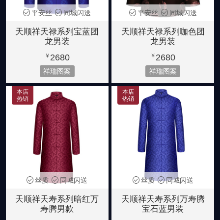
平安丝
同城闪送
平安丝
同城闪送
天顺祥天禄系列宝蓝团
天顺祥天禄系列咖色团
龙男装
龙男装
2680
2680
￥
￥
祥瑞图案
祥瑞图案
本店
本店
热销
热销
丝质
同城闪送
丝质
同城闪送
天顺祥天寿系列暗红万
天顺祥天寿系列万寿腾
寿腾男款
宝石蓝男装