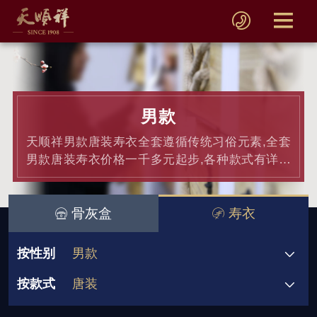
男款
天顺祥男款唐装寿衣全套遵循传统习俗元素,全套
男款唐装寿衣价格一千多元起步,各种款式有详细
的图片盒价格介绍.
骨灰盒
寿衣
按性别
男款
按款式
唐装
男款
女款
唐装
西装
休闲装