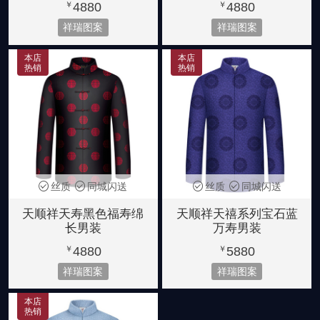
4880
4880
￥
￥
祥瑞图案
祥瑞图案
本店
本店
热销
热销
丝质
同城闪送
丝质
同城闪送
天顺祥天寿黑色福寿绵
天顺祥天禧系列宝石蓝
长男装
万寿男装
4880
5880
￥
￥
祥瑞图案
祥瑞图案
本店
热销