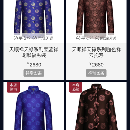
平安丝
同城闪送
平安丝
同城闪送
天顺祥天禄系列宝蓝祥
天顺祥天禄系列咖色祥
龙献福男装
云托寿
2680
2680
￥
￥
祥瑞图案
祥瑞图案
本店
本店
热销
热销