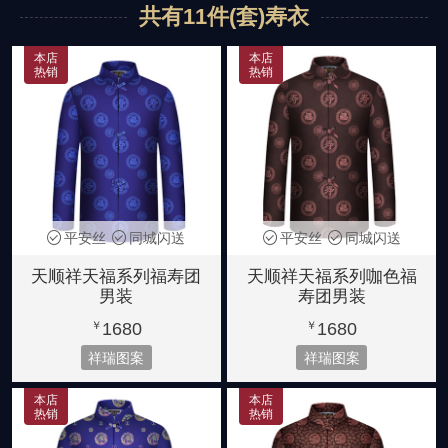
共有11件(套)寿衣
中山装
本店
本店
热销
热销
平安丝
同城闪送
平安丝
同城闪送
天顺祥天福系列福寿团
天顺祥天福系列咖色福
男装
寿团男装
1680
1680
￥
￥
祥瑞图案
祥瑞图案
本店
本店
热销
热销