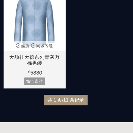
丝质
同城闪送
天顺祥天禧系列青灰万
福男装
5880
￥
简洁素雅
共 1 页/11 条记录