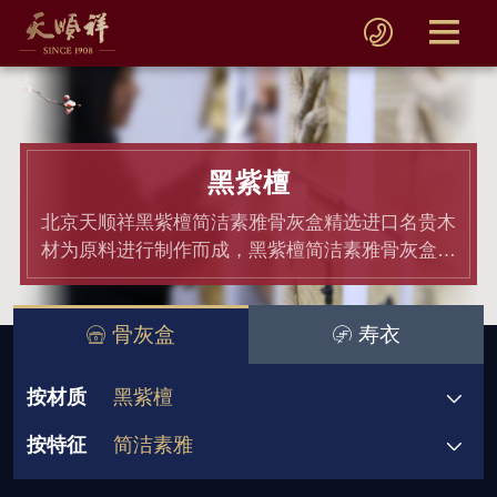
黑紫檀
北京天顺祥黑紫檀简洁素雅骨灰盒精选进口名贵木
材为原料进行制作而成，黑紫檀简洁素雅骨灰盒均
通过材质和产品检测,骨灰盒价格老百姓都能接受.
骨灰盒
寿衣
按材质
黑紫檀
按特征
简洁素雅
骨灰盒
黄金檀
非洲小黑檀
580元起
580-780元
1180-1380元
双人骨灰盒
宗教信仰
祥瑞图案