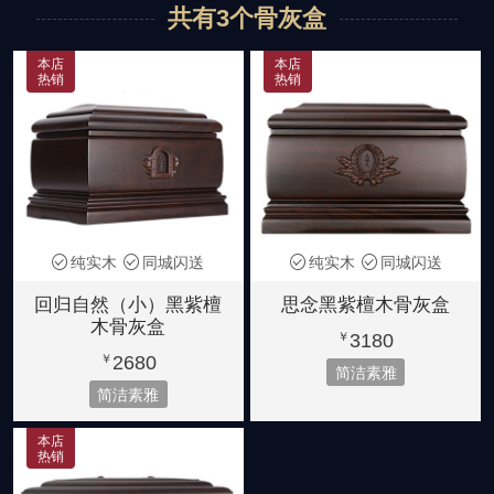
共有3个骨灰盒
黑紫檀
紫檀木
非洲花梨木
龙凤图案
花草图案
宫殿款式
2280-3980元
6580-7880元
5180-5880元
本店
本店
热销
热销
金丝楠木
大叶楠木
黄金樟
简洁素雅
小号骨灰盒
8880元起
6880元起
8800元起
纯实木
同城闪送
纯实木
同城闪送
回归自然（小）黑紫檀
思念黑紫檀木骨灰盒
木骨灰盒
3180
￥
2680
￥
简洁素雅
简洁素雅
本店
热销