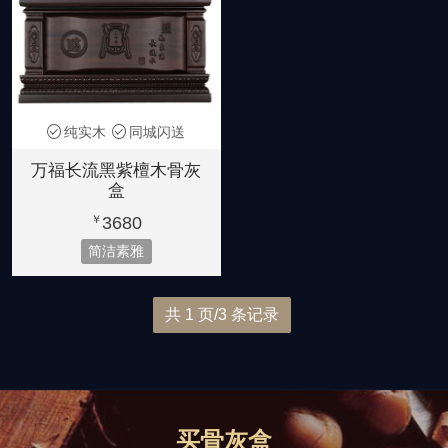
纯实木
同城闪送
万福长流黑紫檀木骨灰
盒
3680
￥
简洁素雅
共 1 页/3 条记录
买骨灰盒