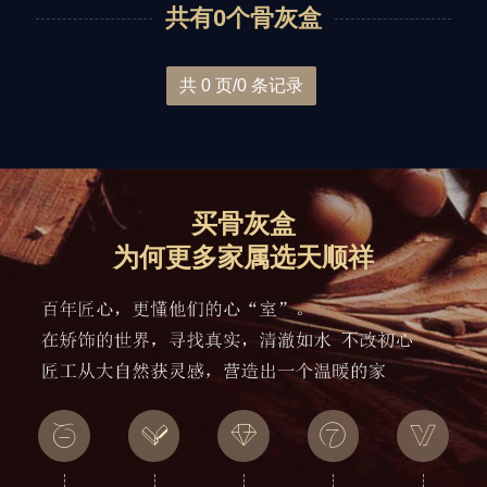
共有0个骨灰盒
黑紫檀
紫檀木
非洲花梨木
龙凤图案
花草图案
宫殿款式
2280-3980元
6580-7880元
5180-5880元
共 0 页/0 条记录
金丝楠木
大叶楠木
黄金樟
简洁素雅
小号骨灰盒
8880元起
6880元起
8800元起
买骨灰盒
为何更多家属选天顺祥