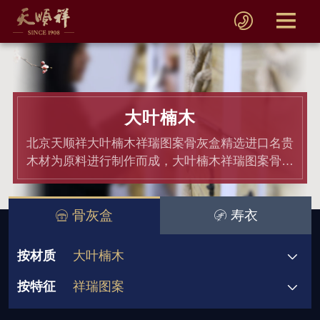
大叶楠木
北京天顺祥大叶楠木祥瑞图案骨灰盒精选进口名贵
木材为原料进行制作而成，大叶楠木祥瑞图案骨灰
盒均通过材质和产品检测,骨灰盒价格老百姓都能
接受.
骨灰盒
寿衣
按材质
大叶楠木
按特征
祥瑞图案
骨灰盒
黄金檀
非洲小黑檀
580元起
580-780元
1180-1380元
双人骨灰盒
宗教信仰
祥瑞图案