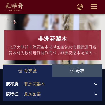
非洲花梨木
北京天顺祥非洲花梨木龙凤图案骨灰盒精选进口名
贵木材为原料进行制作而成，非洲花梨木龙凤图案
骨灰盒均通过材质和产品检测,骨灰盒价格老百姓
都能接受.
骨灰盒
寿衣
按材质
非洲花梨木
按特征
龙凤图案
骨灰盒
黄金檀
非洲小黑檀
580元起
580-780元
1180-1380元
双人骨灰盒
宗教信仰
祥瑞图案