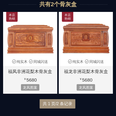
共有2个骨灰盒
黑紫檀
紫檀木
非洲花梨木
龙凤图案
花草图案
宫殿款式
2280-3980元
6580-7880元
5180-5880元
本店
本店
热销
热销
金丝楠木
大叶楠木
黄金樟
简洁素雅
小号骨灰盒
8880元起
6880元起
8800元起
纯实木
同城闪送
纯实木
同城闪送
福凤非洲花梨木骨灰盒
福龙非洲花梨木骨灰盒
5680
5680
￥
￥
龙凤图案
龙凤图案
共 1 页/2 条记录