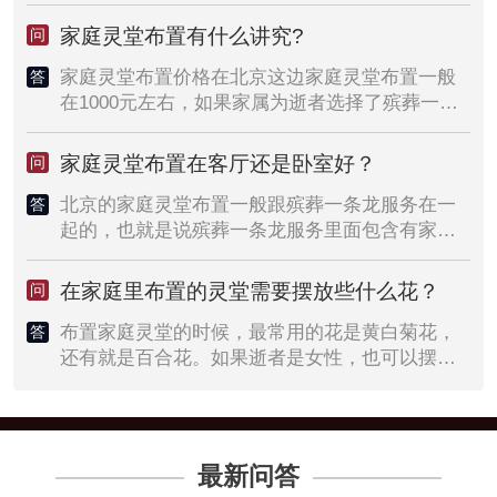
间布局有限，可以征求家属的意见，将灵堂布置
成朝东或朝西的方向。朝东有紫气东来的寓意，
家庭灵堂布置有什么讲究?
问
朝西有驾鹤西去的寓意，无论选择哪个方向作为
家庭灵堂布置价格在北京这边家庭灵堂布置一般
灵堂的朝向，都要以方便亲属吊唁为主要墓地。
答
在1000元左右，如果家属为逝者选择了殡葬一条
以上是对家庭灵堂布置价位、朝向等的简要概
龙服务，则家庭灵堂布置通常会包含在一条龙套
述，了解更多家庭灵堂布置信息或者预约家庭灵
餐里，这样相对来说更划算些。家庭灵堂布置讲
堂布置服务的丧属，建议先登录天顺祥官网查询
家庭灵堂布置在客厅还是卧室好？
问
究家庭灵堂布置的讲究比较多，总结起来主要有
家庭灵堂布置的详细内容及布置过程。看后如果
北京的家庭灵堂布置一般跟殡葬一条龙服务在一
以下几点：第一、灵堂布置的位置：一般选择在
对灵堂布置无疑议，即可拨打电话商议或前往北
答
起的，也就是说殡葬一条龙服务里面包含有家庭
客厅的电视墙、餐厅的正面或门口的一侧，无论
京殡葬服务网业务处签订家庭灵堂布置协议。北
灵堂布置，如果家属在北京殡葬服务网上预订了
灵堂设置在哪个方位，要以方便吊唁的亲属过往
京殡葬服务网家庭灵堂布置服务。
殡葬一条龙服务，殡仪服务人员会根据一条龙服
为佳。第二、灵堂布置的风格：家庭灵堂布置的
在家庭里布置的灵堂需要摆放些什么花？
问
务具体内容为丧属提供家庭灵堂布置服务。如果
风格大多数以中式风格为主，毕竟都是在国内举
布置家庭灵堂的时候，最常用的花是黄白菊花，
家属没有预订殡葬一条龙服务，北京殡葬服务网
办的葬礼，灵堂布置风格要以国人的审美为准，
答
还有就是百合花。如果逝者是女性，也可以摆放
上的单项家庭灵堂布置服务费用，一般在800
符合中国人的审美习惯，不能举办中式葬礼而布
康乃馨。但大部分灵堂布置都用菊花和百合花。
元-1500元之间。这个具体的金额以家属要求的具
置西式灵堂，这样就会显得格格不入。第三、灵
如果逝者生前特别喜欢某类花，也可以根据逝者
体内容和灵堂布置的基础设施有关，使用的基础
堂供品的准备：根据北京这边的葬礼习俗，灵堂
生前的喜好，摆放逝者喜爱的花束，以告慰逝者
设施多，则家庭灵堂布置费用就会贵些；反之家
上摆放的主要物品必须得有，这五种物品分别
的在天之灵。
庭灵堂布置的费用就少些，具体根据家属的服务
是：灵牌、灵花、长明灯、香炉、贡品。其中供
最新问答
内容而定。
品可以是菜品、糕点、水果等。同时家属还可以