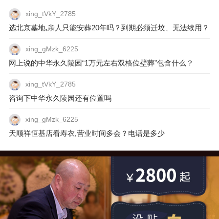
根据逝者省钱的喜好有选择性地摆放。
xing_tVkY_2785
选北京墓地,亲人只能安葬20年吗？到期必须迁坟、无法续用？
xing_gMzk_6225
网上说的中华永久陵园“1万元左右双格位壁葬”包含什么？
xing_tVkY_2785
咨询下中华永久陵园还有位置吗
xing_gMzk_6225
天顺祥恒基店看寿衣,营业时间多会？电话是多少