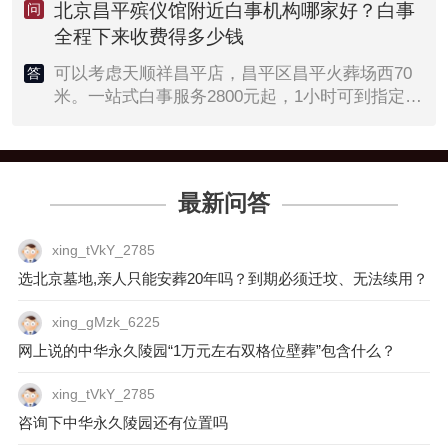
影响力，过硬的产品品质和亲民的价格，得到很
北京昌平殡仪馆附近白事机构哪家好？白事
问
多北京南城客户的认可，尤其是老北京人的认
全程下来收费得多少钱
可。可以咨询了解下。白事的话现在是2千左右
起，根据套餐不同，价格不一样。
可以考虑天顺祥昌平店，昌平区昌平火葬场西70
答
米。一站式白事服务2800元起，1小时可到指定
点。北京昌平殡葬服务公司是一家集殡葬用品、
殡仪服务、墓地选购指导于一体的综合性花圈寿
衣店。
最新问答
xing_tVkY_2785
选北京墓地,亲人只能安葬20年吗？到期必须迁坟、无法续用？
xing_gMzk_6225
网上说的中华永久陵园“1万元左右双格位壁葬”包含什么？
xing_tVkY_2785
咨询下中华永久陵园还有位置吗