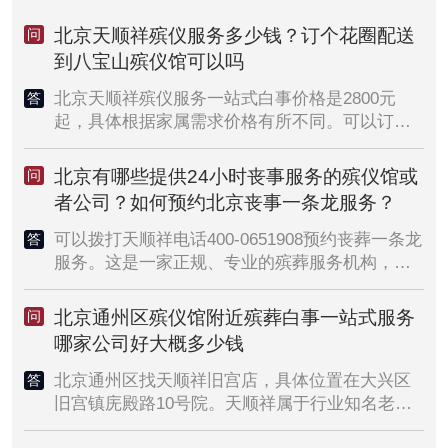
北京天顺祥殡仪服务多少钱？订个花圈配送
问
到八宝山殡仪馆可以吗
北京天顺祥殡仪服务一站式白事价格是2800元
答
起，具体根据家属需求价格有所不同。可以订花
圈配送到八宝山殡仪馆，其他殡仪馆也可以，具
体拨打热线400-065-1908
北京有哪些提供24小时丧事服务的殡仪馆或
问
者公司？如何预约北京丧事一条龙服务？
可以拨打天顺祥电话400-0651908预约丧葬一条龙
答
服务。这是一家正规、专业的殡葬服务机构，提
供24小时服务，包括协助遗体接运、灵堂布置、
丧葬用品销售、火化手续协助办理、墓地选购等
北京通州区殡仪馆附近殡葬白事一站式服务
问
全方位服务。如需咨询或紧急上门服务，可拨打
哪家公司好大概多少钱
服务电话，专业殡仪顾问会在30分钟内响应，并
根据家属需求安排服务人员快速上门。
北京通州区找天顺祥旧宫店，具体位置在大兴区
答
旧宫镇庑殿路10号院。天顺祥属于行业知名老店
铺了，服务好、价格透明。他们凭借着自身品牌