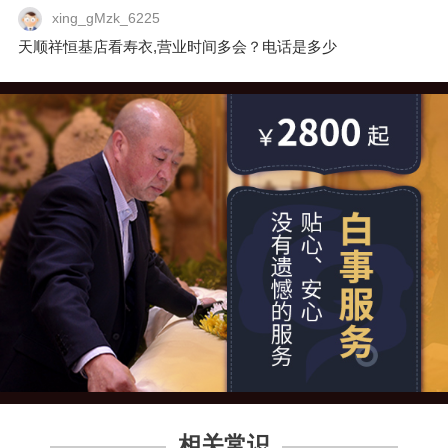
xing_gMzk_6225
天顺祥恒基店看寿衣,营业时间多会？电话是多少
相关常识