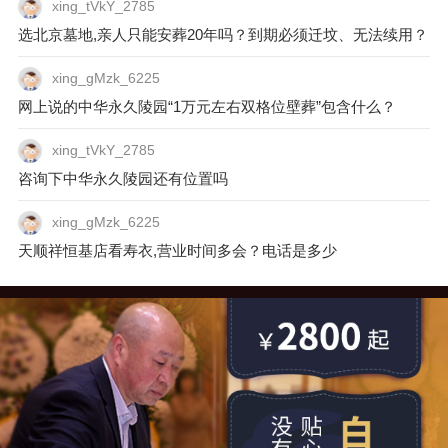
xing_tVkY_2785
米即可抵达天寿陵园。
选北京墓地,亲人只能安葬20年吗？到期必须迁坟、无法续用？
xing_gMzk_6225
网上说的中华永久陵园“1万元左右双格位壁葬”包含什么？
xing_tVkY_2785
咨询下中华永久陵园还有位置吗
xing_gMzk_6225
天顺祥恒基店看寿衣,营业时间多会？电话是多少