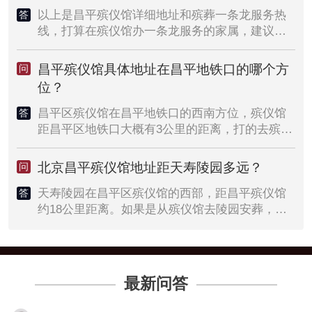
以上是昌平殡仪馆详细地址和殡葬一条龙服务热
在昌平区选购高档殡葬用品的家属，可以考虑去
答
线，打算在殡仪馆办一条龙服务的家属，建议拨
昌平殡仪馆西70米处的天顺祥选购。
打热线电话详细咨询一条龙服务内容和具体的服
务流程和价格信息。
昌平殡仪馆具体地址在昌平地铁口的哪个方
问
位？
昌平区殡仪馆在昌平地铁口的西南方位，殡仪馆
答
距昌平区地铁口大概有3公里的距离，打的去殡仪
馆的话，起步价也就到了。昌平殡仪馆在百百路
上，目前还没有直达的公交车，如果赶时间比较
北京昌平殡仪馆地址距天寿陵园多远？
问
急，建议打的或者自驾前往都是可以的。
天寿陵园在昌平区殡仪馆的西部，距昌平殡仪馆
答
约18公里距离。如果是从殡仪馆去陵园安葬，最
好的线路是自驾前往。从昌平殡仪馆自驾前往天
寿陵园大概需要半个小时，其中最快的一条线路
差不多需要26分钟，具体行车路线如下：从百百
路进入辛岁路，然后进入宏奤路，990米后进入水
最新问答
南路，11.2公里后进入新元东路，330米后进入白
花路，2.1公里后进入马兴路，沿马兴路行驶360