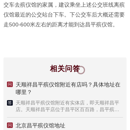
交车去殡仪馆的家属，建议乘坐上述公交班线离殡
仪馆最近的公交站台下车。下公交车后大概还需要
走500-600米左右的距离才能到达昌平殡仪馆。
相关问答
天顺祥昌平殡仪馆附近有店吗？具体地址在
问
哪里？
天顺祥昌平殡仪馆附近有实体店，即天顺祥昌平
答
店。天顺祥昌平店位于昌平区百百路，昌平殡仪
馆西70米处。该寿衣店是天顺祥在北京市开的第
四家直营实体店。天顺祥昌平店主要销售寿衣、
北京昌平殡仪馆地址
问
骨灰盒、随葬品、墓地摆件、祭祀用品等，需要