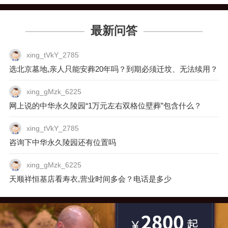
最新问答
xing_tVkY_2785
选北京墓地,亲人只能安葬20年吗？到期必须迁坟、无法续用？
xing_gMzk_6225
网上说的中华永久陵园“1万元左右双格位壁葬”包含什么？
xing_tVkY_2785
咨询下中华永久陵园还有位置吗
xing_gMzk_6225
天顺祥恒基店看寿衣,营业时间多会？电话是多少