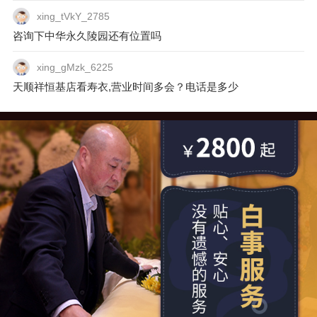
xing_tVkY_2785
咨询下中华永久陵园还有位置吗
xing_gMzk_6225
天顺祥恒基店看寿衣,营业时间多会？电话是多少