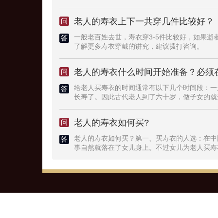
色，适合喜欢传统文化的客户。现代装：价格范
格范围在4千至8千左右，休闲装寿衣注重舒适
老人的寿衣上下一共穿几件比较好？
问
衣价格也会根据材质、工艺及款式细节有所不同
重时尚与舒适度的结合。
一般老百姓去世，寿衣穿3-5件比较好，如果
答
了解更多寿衣穿戴的讲究，建议拨打咨询。
老人的寿衣什么时间开始准备？必须
问
给老人买寿衣的时间通常有以下几个时间段：一
答
长寿了。因此古代老人到了六十岁，做子女的就
衣拿出来试穿一次，认为这样可以为老人添福增
把“七十三、八十四”视作老年人的年坎，认为只
老人的寿衣如何买?
问
人活得久些，子女们多数会在老人“七十三、八
了，身体各部位的器官随着年龄的增加，开始逐
老人的寿衣如何买？第一、买寿衣的人选：在中
答
后，家属不要存侥幸心理，要即刻着手为老人选
事自然就落在了女儿身上。不过女儿为老人买寿
应听从医生的叮嘱，为老人提前购买寿衣。四是
听使唤，这就是人们常说的“当局者迷”。那么，
症复发的病人，基本上死神正悄悄来临。这时候
或者与逝者的儿媳同往。当女儿拿不定主意或不
人生死就在一瞬间，所以为老人买寿衣要尽量往
候女儿出钱买就是了。第二、寿衣款式颜色：给
性，可以按“喜丧”的规矩买寿衣，寿衣的颜色
宗”。如果逝者是中年女性，寿衣的颜色建议以
可以是现代休闲装、现代西服、毛呢大衣亦或古
人会有疑惑，买寿衣就是买寿衣，哪还有什么方