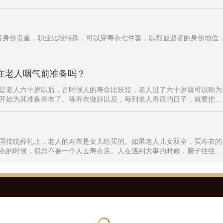
围在1千至5千左右，现代装寿衣设计时尚，更符合现代审美。休闲装：价
度，适合追求穿着体验的客户。2.男款寿衣（以现代装为例）男款现代装寿
，但一般来说，价格范围也会覆盖到几千元不等。男款现代装寿衣同样注
逝者身份贵重，职业比较特殊，可以穿寿衣七件套，以彰显逝者的身份地位
在老人咽气前准备吗？
是老人六十岁以后，古时候人的寿命比较短，老人过了六十岁就可以称为
开始为其准备寿衣了。等寿衣做好以后，每到老人寿辰的日子，就要把寿
寿。二是七十三、八十四的年坎，受传统殡葬习俗的影响，人们习惯上
要老人迈过“七十三、八十四”的坎，就可以再多活几年。因此为了能够让
十四”的时候为老人买寿衣。三是医生给老人下病危通知后，老人年岁大
渐衰竭。当医生给老人下病危通知后，尤其当医生说“准备后事吧”五个字
国传统葬礼上，老人的寿衣是女儿给买的。如果老人儿女双全，买寿衣的
购寿衣。医生既然这样说，那基本上就等于给老人“判了死刑”，因此家属
衣的时候，切忌不要一个人去寿衣店。人在遇到大事的时候，脑子往往不
老人神志不清、不吃不喝且开始着床时，一旦老人出现这种情况，尤其癌
“当局者迷”怎么办呢？女儿给老人买寿衣的时候，最好找族内的长辈陪同
家属片刻不要耽搁，应立即前往寿衣店给老人买寿衣，因为这个时候的老
知道如何挑选寿衣的时候，可以由一旁的亲属给予参考意见，等结账的时
前赶。
老人买寿衣时，寿衣的款式颜色都是有讲究的。如果逝者是年龄大的女
可以选红色，款式建议选古装寿衣，因为老人穿上古装寿衣，便于“认祖归
淡雅的素色为主，如香灰色、雅灰色、黛蓝、绛紫、艾绿色等；寿衣的款
装寿衣都是可以的。第三、买寿衣的方式：提起买寿衣的方式，可能很多
式可言。其实给老人买寿衣，最忌讳的是到寿衣店直接买寿衣就走。家人