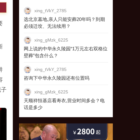
xing_tVkY_2785
选北京墓地,亲人只能安葬20年吗？到期
要
必须迁坟、无法续用？
xing_gMzk_6225
新
网上说的中华永久陵园“1万元左右双格位
壁葬”包含什么？
讲
xing_tVkY_2785
咨询下中华永久陵园还有位置吗
容
现子
xing_gMzk_6225
天顺祥恒基店看寿衣,营业时间多会？电
话是多少