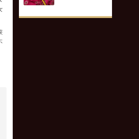
女
获
不