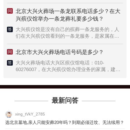
家属在大兴殡仪馆给已故的亲人办葬礼，全部流
多，火葬全部费用就贵些；家属选择的殡仪服务
程下来的费用大概是1万元左右。如果家属提前预
项目少，全部火化费用就便宜些。殡仪馆火化有
北京大兴火葬场一条龙联系电话多少？在大
问
约殡葬一条龙服务，整场葬礼的费用会更便宜
基本的殡葬服务费和家属自愿选择的殡葬服务费
兴殡仪馆举办一条龙葬礼要多少钱？
些。北京大兴殡仪馆白事一条龙服务咨询电话
辽中。如果家属选择的都是基本的殡葬服务，整
400-065-1908。
场葬礼下来全部费用也没有多少。如果家属选择
大兴殡仪馆是没有自己的殡葬一条龙服务的，人
答
的自愿殡仪服务项目比较多，则整场葬礼的费用
们在大兴殡仪馆看到的一条龙服务，是家属在第
就会多些。大兴火葬场办葬礼全部费用下来多少
三方殡仪服务机构预订的一条龙服务套餐。如果
钱？一般在大兴殡仪馆办一场葬礼，全部费用在
家属打算在大兴殡仪馆办一条龙葬礼，建议登录
北京市大兴火葬场电话号码是多少？
问
20000元左右。如果家属提前预订有殡葬一条龙服
北京殡葬服务网预约价格不等的殡葬一条龙套
务，一场葬礼至少可以省下5000元左右的费用。
大兴火葬场电话大兴区殡仪馆电话：010-
餐。在大兴殡仪馆举办一条龙葬礼要多少钱？北
答
北京殡葬服务网殡葬一条龙服务。
60276007，在大兴殡仪馆办理业务的家属，建议
京殡葬服务网上提供的殡葬一条龙套餐如下：套
提前拨打殡仪馆电话咨询相关事宜。大兴殡仪馆
餐价格从4800元到19800元不等，家属可以根据葬
离永福公墓多远？从大兴火葬场到永福公墓最近
礼的实际需求，选择服务项目不同的殡葬一条龙
的距离是37公里，需要接骨灰去永福公墓安葬的
套餐，还可以根据家人对葬礼的要求，添加相应
家属，建议拨打北京殡葬服务网殡仪车接灰，预
的葬礼服务，诸如助念、追思会、接灰安葬等都
最新问答
约专业的殡仪车接逝者骨灰前往墓地安葬。
是可以的。北京殡葬服务网一条龙预订。
xing_tVkY_2785
选北京墓地,亲人只能安葬20年吗？到期必须迁坟、无法续用？