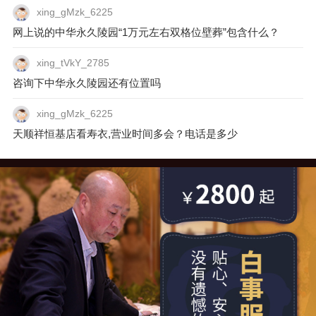
xing_gMzk_6225
网上说的中华永久陵园“1万元左右双格位壁葬”包含什么？
xing_tVkY_2785
咨询下中华永久陵园还有位置吗
xing_gMzk_6225
天顺祥恒基店看寿衣,营业时间多会？电话是多少