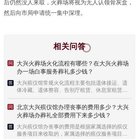
后仍然没人来取，火葬场将视为无人认领骨灰盒，
然后向市局申请统一集中深埋。
相关问答
大兴火葬场火化流程有哪些？在大兴火葬场
问
办一场白事服务葬礼多少钱？
大兴殡仪馆常规火化流程主要包括遗体接运、遗
答
体冷藏、遗体整容、告别厅租赁、休息室租赁、
遗体告别、遗体火化、骨灰寄存及其他殡仪礼仪
服务。如果家属打算在大兴殡仪馆办殡葬一条龙
北京大兴殡仪馆办理丧事的费用多少？大兴
问
葬礼，葬礼的殡仪服务流程和常规火化流程基本
火葬场办葬礼全部费用下来多少钱？
上是一样的，只是殡仪馆无法提供的服务，殡葬
一条龙服务可以代为办理，像葬礼上的守灵服
大兴殡仪馆办丧事的费用是根据家属选择的殡仪
答
务、追思会服务、助念服务、墓地选购服务等。
服务项目来收取的，家属选择的殡仪服务项目