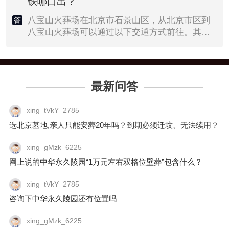
铁哪口出？
八宝山火葬场在北京市石景山区，从北京市区到
答
八宝山火葬场可以通过以下交通方式前往。其
一、地铁路线：在市区乘坐地铁1号线八通线，八
宝山站B口出站（东北口出），步行480米可以到
八宝山殡仪馆。其二、公交地铁：正义路南口乘
坐41路公交车，王府井站下车在地铁王府井站换
最新问答
乘地铁1号线八通线，八宝山站出步行480米可
到。其三、公交路线：在天安门东站乘坐1路公交
xing_tVkY_2785
车，八宝山站下车步行300米可以到八宝山火葬
选北京墓地,亲人只能安葬20年吗？到期必须迁坟、无法续用？
场。
xing_gMzk_6225
网上说的中华永久陵园“1万元左右双格位壁葬”包含什么？
xing_tVkY_2785
咨询下中华永久陵园还有位置吗
xing_gMzk_6225